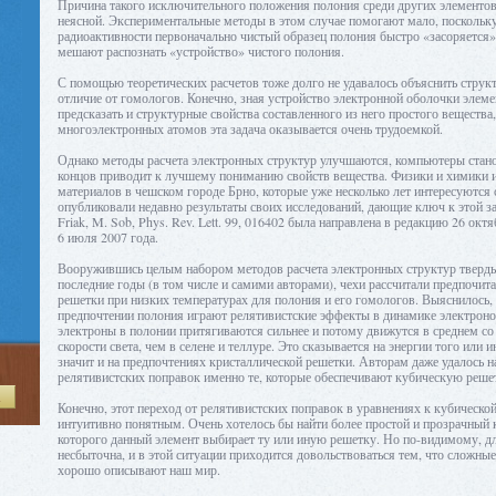
Причина такого исключительного положения полония среди других элементов
неясной. Экспериментальные методы в этом случае помогают мало, поскольку
радиоактивности первоначально чистый образец полония быстро «засоряется»
мешают распознать «устройство» чистого полония.
С помощью теоретических расчетов тоже долго не удавалось объяснить структ
отличие от гомологов. Конечно, зная устройство электронной оболочки элем
предсказать и структурные свойства составленного из него простого вещества
многоэлектронных атомов эта задача оказывается очень трудоемкой.
Однако методы расчета электронных структур улучшаются, компьютеры станов
концов приводит к лучшему пониманию свойств вещества. Физики и химики 
материалов в чешском городе Брно, которые уже несколько лет интересуются 
опубликовали недавно результаты своих исследований, дающие ключ к этой за
Friak, M. Sob, Phys. Rev. Lett. 99, 016402 была направлена в редакцию 26 окт
6 июля 2007 года.
Вооружившись целым набором методов расчета электронных структур тверды
последние годы (в том числе и самими авторами), чехи рассчитали предпочит
решетки при низких температурах для полония и его гомологов. Выяснилось,
предпочтении полония играют релятивистские эффекты в динамике электронов
электроны в полонии притягиваются сильнее и потому движутся в среднем со
скорости света, чем в селене и теллуре. Это сказывается на энергии того или 
значит и на предпочтениях кристаллической решетки. Авторам даже удалось н
релятивистских поправок именно те, которые обеспечивают кубическую реше
Ă
Конечно, этот переход от релятивистских поправок в уравнениях к кубической
интуитивно понятным. Очень хотелось бы найти более простой и прозрачный 
которого данный элемент выбирает ту или иную решетку. Но по-видимому, д
несбыточна, и в этой ситуации приходится довольствоваться тем, что сложны
хорошо описывают наш мир.