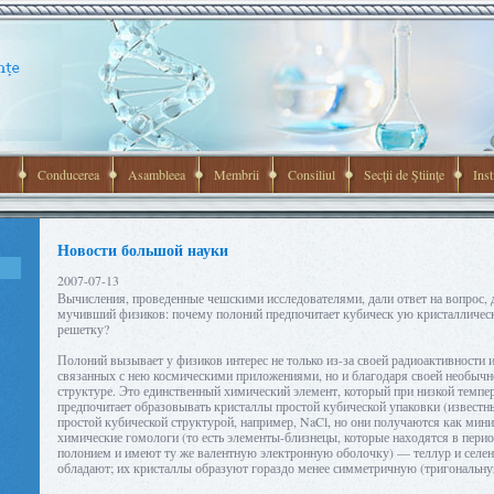
Conducerea
Asambleea
Membrii
Consiliul
Secţii de Ştiinţe
Inst
Новости большой науки
2007-07-13
Вычисления, проведенные чешскими исследователями, дали ответ на вопрос, 
мучивший физиков: почему полоний предпочитает кубическ ую кристалличе
решетку?
Полоний вызывает у физиков интерес не только из-за своей радиоактивности 
связанных с нею космическими приложениями, но и благодаря своей необычн
структуре. Это единственный химический элемент, который при низкой темпе
предпочитает образовывать кристаллы простой кубической упаковки (известн
простой кубической структурой, например, NaCl, но они получаются как мини
химические гомологи (то есть элементы-близнецы, которые находятся в перио
полонием и имеют ту же валентную электронную оболочку) — теллур и селен
обладают; их кристаллы образуют гораздо менее симметричную (тригональну