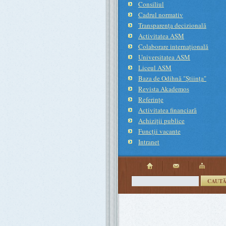
Consiliul
Cadrul normativ
Transparenţa decizională
Activitatea AŞM
Colaborare internaţională
Universitatea ASM
Liceul ASM
Baza de Odihnă "Ştiinţa"
Revista Akademos
Referinţe
Activitatea financiară
Achiziţii publice
Funcţii vacante
Intranet
CAUT