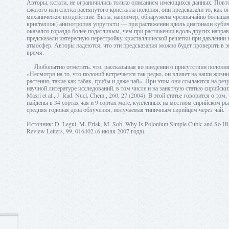
Авторы, кстати, не ограничились только описанием имеющихся данных. Повт
сжатого или слегка растянутого кристалла полония, они предсказали то, как о
механическое воздействие. Была, например, обнаружена чрезвычайно большая
кристаллов) анизотропия упругости — при растяжении вдоль диагонали кубич
оказался гораздо более податливым, чем при растяжении вдоль других направ
предсказали интересную перестройку кристаллической решетки при давлении в
атмосфер. Авторы надеются, что эти предсказания можно будет проверить в 
время.
Любопытно отметить, что, рассказывая во введении о присутствии полония 
«Несмотря на то, что полоний встречается так редко, он влияет на наши жизни
растения, такие как табак, грибы и даже чай». При этом они ссылаются на ре
научной литературе исследований, в том числе и на занятную статью сирийски
Masri et al., J. Rad. Nucl. Chem., 260, 27 (2004). В этой статье говорится о то
найдены в 34 сортах чая и 9 сортах мате, купленных на местном сирийском ры
средняя годовая доза облучения, получаемая типичным сирийцем через чай.
Источник: D. Legut, M. Friak, M. Sob, Why Is Polonium Simple Cubic and So High
Review Letters, 99, 016402 (6 июля 2007 года).