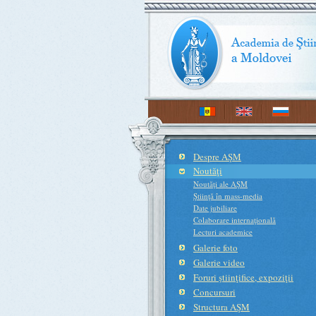
Despre AŞM
Noutăţi
Noutăţi ale AŞM
Ştiinţă în mass-media
Date jubiliare
Colaborare internaţională
Lecturi academice
Galerie foto
Galerie video
Foruri ştiinţifice, expoziţii
Concursuri
Structura AŞM