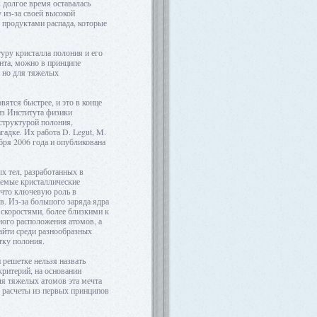
 долгое время оставалась
 из-за своей высокой
 продуктами распада, которые
уру кристалла полония и его
ента, можно в принципе
, но для тяжелых
ятся быстрее, и это в конце
из Института физики
структурой полония,
гадке. Их работа D. Legut, M.
ября 2006 года и опубликована
х тел, разработанных в
аемые кристаллические
 что ключевую роль в
. Из-за большого заряда ядра
 скоростями, более близкими к
иного расположения атомов, а
айти среди разнообразных
тку полония.
 решетке нельзя назвать
критерий, на основании
ля тяжелых атомов эта мечта
е расчеты из первых принципов