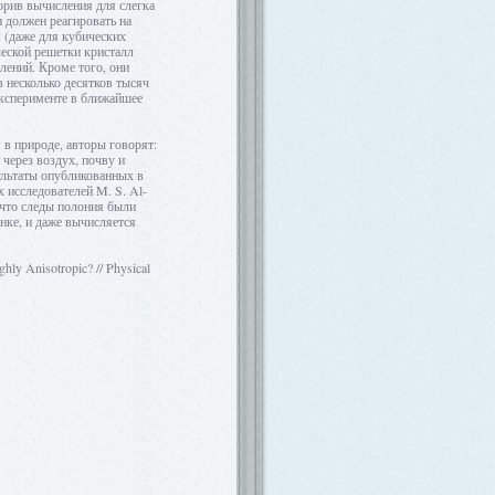
орив вычисления для слегка
н должен реагировать на
 (даже для кубических
еской решетки кристалл
лений. Кроме того, они
 несколько десятков тысяч
эксперименте в ближайшее
в природе, авторы говорят:
 через воздух, почву и
зультаты опубликованных в
х исследователей M. S. Al-
м, что следы полония были
нке, и даже вычисляется
ly Anisotropic? // Physical