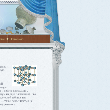
itute
Cercetatori
давно
скую
и
ой
ратуре
ы и другие кристаллы с
мум из двух элементов). Его
дической таблице над
 — такой особенностью не
ю) упаковку.