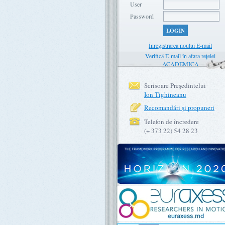
User
Password
LOGIN
Înregistrarea noului E-mail
Verifică E-mail în afara rețelei
ACADEMICA
Scrisoare Preşedintelui
Ion Tighineanu
Recomandări şi propuneri
Telefon de încredere
(+ 373 22) 54 28 23