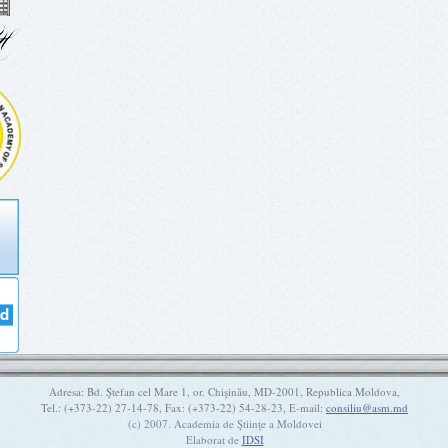
Adresa: Bd. Ştefan cel Mare 1, or. Chişinău, MD-2001, Republica Moldova,
Tel.: (+373-22) 27-14-78, Fax: (+373-22) 54-28-23, E-mail:
consiliu@asm.md
(c) 2007. Academia de Ştiinţe a Moldovei
Elaborat de
IDSI