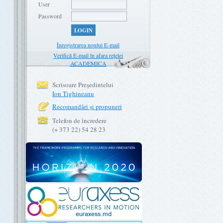
User
Password
LOGIN
Înregistrarea noului E-mail
Verifică E-mail în afara rețelei
ACADEMICA
Scrisoare Preşedintelui
Ion Tighineanu
Recomandări şi propuneri
Telefon de încredere
(+ 373 22) 54 28 23