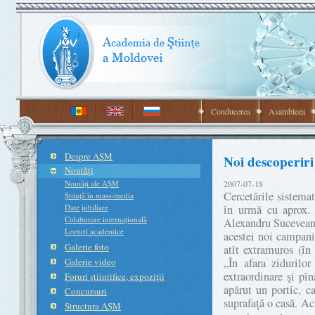
Conducerea
Asambleea
Despre AŞM
Noi descoperiri
Noutăţi
Noutăţi ale AŞM
2007-07-18
Cercetările sistemat
Ştiinţă în mass-media
Date jubiliare
în urmă cu aprox. d
Colaborare internaţională
Alexandru Suceveanu,
Lecturi academice
acestei noi campanii
Galerie foto
atît extramuros (în a
Galerie video
„În afara zidurilor
extraordinare şi pî
Foruri ştiinţifice, expoziţii
apărut un portic, ca
Concursuri
suprafaţă o casă. Ac
Structura AŞM