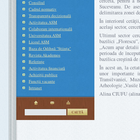
cerceta, pentru a 
Consiliul
Suceveanu. De asem
Cadrul normativ
delimitarea zonei de
Transparenţa decizională
În interiorul cetăţ
Activitatea AŞM
acelaşi sector, cerce
Colaborare internaţională
Ultimul sector cer
Universitatea ASM
bazilici „Florescu”,
Liceul ASM
„Acum apar detalii 
Baza de Odihnă "Ştiinţa"
perioada de început
Revista Akademos
bazilica creştină de
Referinţe
În acest an, la ceta
Activitatea financiară
unor importante i
Achiziţii publice
Transilvaniei, Muz
Funcţii vacante
Arheologie „Vasile 
Intranet
Alina CIUFU (
alin
CAUTĂ