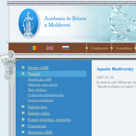
Conducerea
Asambleea
Despre AŞM
Aquatic Biodiversity
Noutăţi
2007-07-26
Noutăţi ale AŞM
In anul in care Sibiul are 
Ştiinţă în mass-media
"Biodiversitatea Acvatica"
Date jubiliare
Colaborare internaţională
Lecturi academice
Galerie foto
Galerie video
Foruri ştiinţifice, expoziţii
Concursuri
Structura AŞM