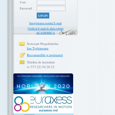
User
Password
LOGIN
Înregistrarea noului E-mail
Verifică E-mail în afara rețelei
ACADEMICA
Scrisoare Preşedintelui
Ion Tighineanu
Recomandări şi propuneri
Telefon de încredere
(+ 373 22) 54 28 23