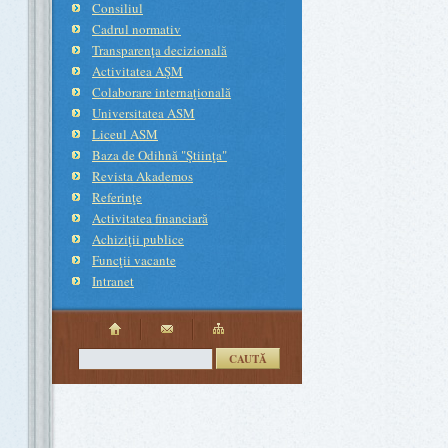
Consiliul
Cadrul normativ
Transparenţa decizională
Activitatea AŞM
Colaborare internaţională
Universitatea ASM
Liceul ASM
Baza de Odihnă "Ştiinţa"
Revista Akademos
Referinţe
Activitatea financiară
Achiziţii publice
Funcţii vacante
Intranet
CAUTĂ