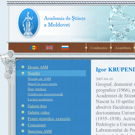
Conducerea
Asambleea
Despre AŞM
Igor KRUPENIK
Noutăţi
Noutăţi ale AŞM
2007-04-10
Geograf, domeniul st
Ştiinţă în mass-media
Date jubiliare
geografice (1966), p
Colaborare internaţională
Academiei de Stiin
Lecturi academice
Nascut la 10 aprilie
Galerie foto
absolvit Facultatea
Galerie video
doctorantura Unive
(1935–1938). Activea
Foruri ştiinţifice, expoziţii
Pedologie a Univers
Concursuri
Laboratorului de Pe
Structura AŞM