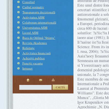
Institutul de Pedol
Consiliul
Este unul dintre fo
Cadrul normativ
cercetari stiintifice
Transparenţa decizională
antierozionale a solu
Activitatea AŞM
fenomenul gleizarii,
Colaborare internaţională
a Europei, periodiza
Universitatea ASM
circa 600 de lucrari
solurilor: ?a?iic?iu
Liceul ASM
iaoeo aiae (1981); Ii
Baza de Odihnă "Ştiinţa"
Ii?aaiiue iie?ia Iiea
Revista Akademos
Science. From its in
Referinţe
l. rusa, 2004); ?a?i
Activitatea financiară
Aaia?aoey Iieaaaneie
Achiziţii publice
Semneaza un numar 
Funcţii vacante
si Yioeeeiiaaey aeii
Intranet
domeniul pedologiei.
unionale, la 7 congr
Este membru de onoa
Internationale a Ped
CAUTĂ
Laureat al Premiulu
Williams”. Este dec
Munca”, „Gloria Mu
Igor Krupenikov este 
Agrochimie „N. Dimo