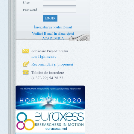
User
Password
LOGIN
Înregistrarea noului E-mail
Verifică E-mail în afara rețelei
ACADEMICA
Scrisoare Preşedintelui
Ion Tighineanu
Recomandări şi propuneri
Telefon de încredere
(+ 373 22) 54 28 23