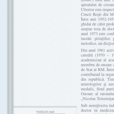
spitalului de circu
Ulterior este inspec
Crucii Roşii din M
Între anii 1952-195
ghidat de către pro
susţine teza de doc
anul 1973 este conf
lucrări ştiinţific
metodice, un dicţiona
Din anul 1961 active
catedră (1970 – 1
academician al aca
membru de onoare a
de Stat al RM. Într
contribuind la organ
din republică. Ti
neurologilor şi n
medalii, fiind pur
Onoare al raionul
„Nicolae Testemiţan
Sub nemijlocita în
doctor în medicină
Verifică E-mail