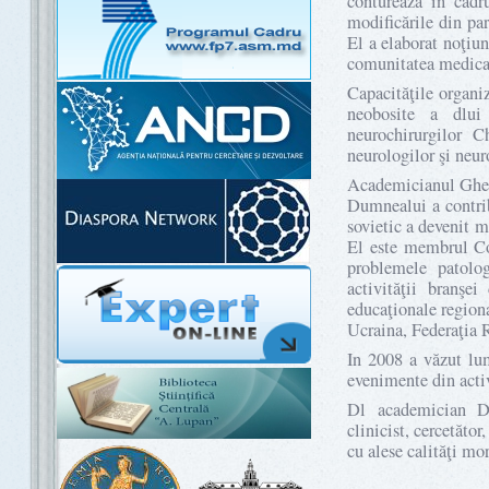
conturează în cadr
modificările din par
El a elaborat noţiu
comunitatea medica
Capacităţile organiz
neobosite a dlui
neurochirurgilor C
neurologilor şi neur
Academicianul Gherm
Dumnealui a contrib
sovietic a devenit 
El este membrul Co
problemele patolog
activităţii branş
educaţionale region
Ucraina, Federaţia 
In 2008 a văzut lum
evenimente din acti
Dl academician D
clinicist, cercetăto
cu alese calităţi mor