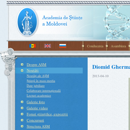
Conducerea
Asambleea
Despre AŞM
Diomid Gherma
Noutăţi
Noutăţi ale AŞM
2013-04-10
Ştiinţă în mass-media
Date jubiliare
Colaborare internaţională
Lecturi academice
Galerie foto
Galerie video
Foruri ştiinţifice, expoziţii
Concursuri
Structura AŞM