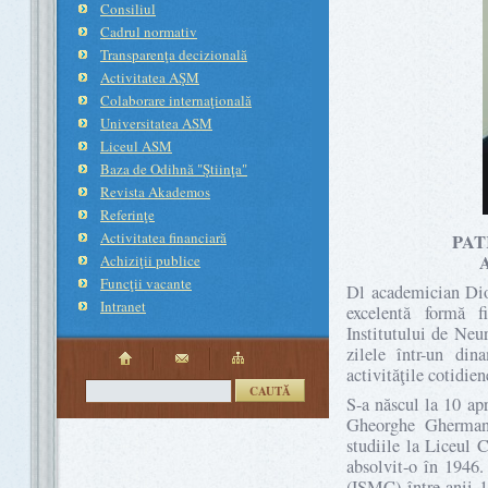
Consiliul
Cadrul normativ
Transparenţa decizională
Activitatea AŞM
Colaborare internaţională
Universitatea ASM
Liceul ASM
Baza de Odihnă "Ştiinţa"
Revista Akademos
Referinţe
Activitatea financiară
PAT
Achiziţii publice
Funcţii vacante
Dl academician Dio
Intranet
excelentă formă f
Institutului de Neu
zilele într-un di
activităţile cotidien
CAUTĂ
S-a născul la 10 ap
Gheorghe Gherman.
studiile la Liceul C
absolvit-o în 1946.
(ISMC) între anii 1