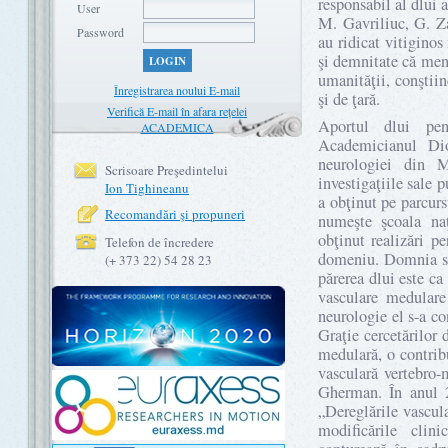
responsabil al dlui a
User
M. Gavriliuc, G. Za
Password
au ridicat vitigino
şi demnitate că ment
LOGIN
umanităţii, conştii
Înregistrarea noului E-mail
şi de ţară.
Verifică E-mail în afara rețelei
Aportul dlui pent
ACADEMICA
Academicianul Dio
neurologiei din M
Scrisoare Preşedintelui
investigaţiile sale
Ion Tighineanu
a obţinut pe parcurs
Recomandări şi propuneri
numeşte şcoala na
obţinut realizări p
Telefon de încredere
domeniu. Domnia sa 
(+ 373 22) 54 28 23
părerea dlui este ca
vasculare medulare
neurologie el s-a co
Graţie cercetărilor 
medulară, o contrib
vasculară vertebro
Gherman. În anul 2
„Dereglările vascul
modificările clini