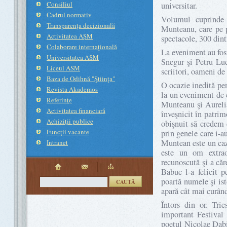
Consiliul
universitar.
Cadrul normativ
Volumul cuprinde 
Transparenţa decizională
Munteanu, care pe p
Activitatea AŞM
spectacole, 300 din
Colaborare internaţională
La eveniment au fos
Universitatea ASM
Snegur şi Petru Luc
Liceul ASM
scriitori, oameni de 
Baza de Odihnă "Ştiinţa"
O ocazie inedită pe
Revista Akademos
la un eveniment de 
Referinţe
Munteanu şi Aurelia
Activitatea financiară
înveşnicit în patrim
Achiziţii publice
obişnuit să credem
Funcţii vacante
prin genele care i-au
Muntean este un caz
Intranet
este un om extrao
recunoscută şi a căr
Babuc l-a felicit p
poartă numele şi isto
CAUTĂ
apară cât mai curân
Întors din or. Trie
important Festival
poetul Nicolae Dab