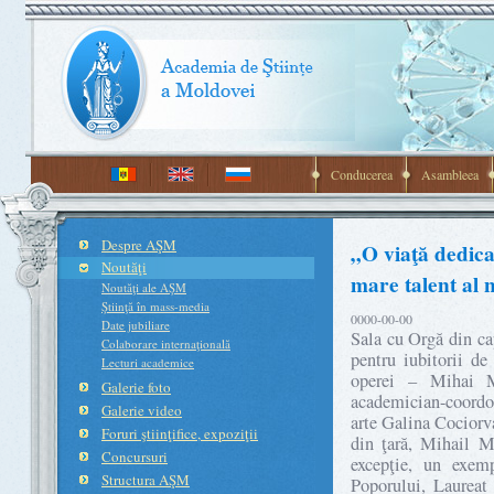
Conducerea
Asambleea
Despre AŞM
„O viaţă dedic
Noutăţi
mare talent al 
Noutăţi ale AŞM
Ştiinţă în mass-media
0000-00-00
Date jubiliare
Sala cu Orgă din ca
Colaborare internaţională
pentru iubitorii de
Lecturi academice
operei – Mihai Mu
Galerie foto
academician-coordon
Galerie video
arte Galina Cociorva
Foruri ştiinţifice, expoziţii
din ţară, Mihail M
Concursuri
excepţie, un exemp
Structura AŞM
Poporului, Laureat 