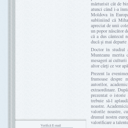
mărturisit cât de b
atunci când i-a înm
Moldova în Europa 
subliniind că Miha
apreciat de unii col
un popor născător de
că a dus cântecul n
ducă şi mai departe 
Doctor în studiul 
Munteanu merita de
mesageri ai culturii 
altor cărţi ce vor a
Prezent la evenime
frumoase despre m
autorilor, academi
extraordinare. Dup
prezentat o istorie
trebuie să-l aplaud
noastre. Academicia
valorile noastre, cu
drumul nostru europ
valorificare a talente
Verifică E-mail