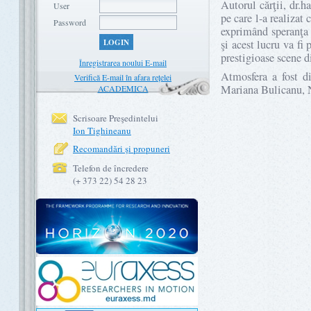
Autorul cărţii, dr.h
User
pe care l-a realizat
Password
exprimând speranţa 
LOGIN
şi acest lucru va fi 
prestigioase scene 
Înregistrarea noului E-mail
Atmosfera a fost d
Verifică E-mail în afara rețelei
Mariana Bulicanu, Ni
ACADEMICA
Scrisoare Preşedintelui
Ion Tighineanu
Recomandări şi propuneri
Telefon de încredere
(+ 373 22) 54 28 23