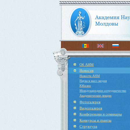
Об АНМ
Новости
Новости АНМ
Наука в масс-медия
Юбилеи
Международное cотрудничество
Академические лекции
Фотогалерея
Видеогалерея
Конференции и семинары
Конкурсы и гранты
Структура