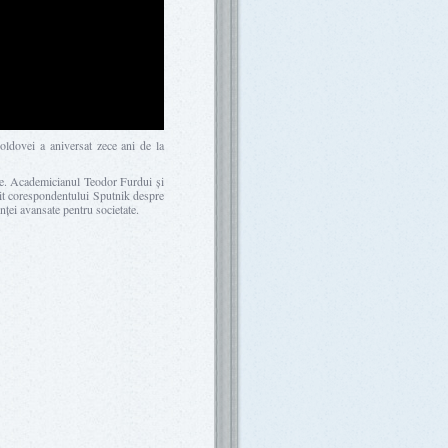
oldovei a aniversat zece ani de la
ume. Academicianul Teodor Furdui și
it corespondentului Sputnik despre
inței avansate pentru societate.