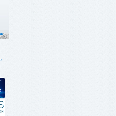
ти
ии