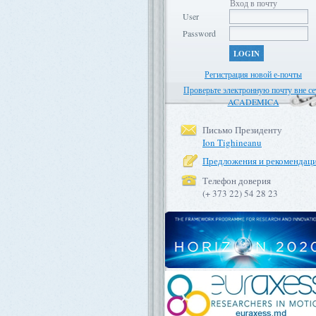
Вход в почту
User
Password
LOGIN
Регистрация новой е-почты
Проверьте электронную почту вне се
ACADEMICA
Письмо Президенту
Ion Tighineanu
Предложения и рекомендац
Телефон доверия
(+ 373 22) 54 28 23