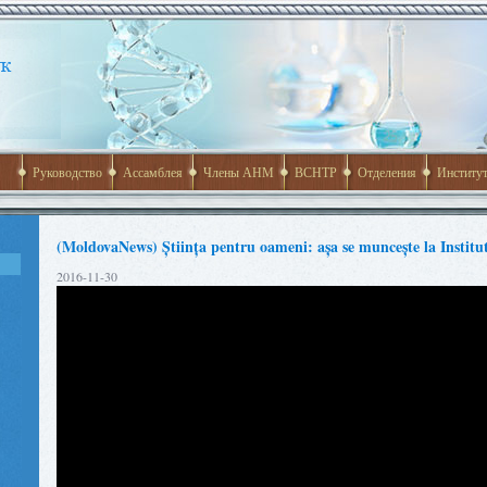
Руководство
Ассамблея
Члены АНМ
ВСНТР
Отделения
Институ
(MoldovaNews) Știința pentru oameni: așa se muncește la Institu
2016-11-30