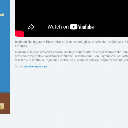
ний
Institutul de Inginerie Electronică și Nanotehnologii al Academiei de Științe a M
înființare.
Domeniile în care activează această instituție sunt printre cele mai avansate din l
prim-vicepreședintele Academiei de Științe, academicianul Ion Tighineanu, i-a vorb
realizările Institutul de Inginerie Electronică și Nanotehnologii, despre beneficiile ști
Sursa:
moldovanews.md
И