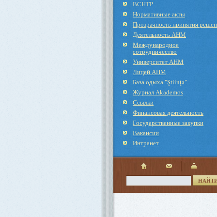
ВСНТР
Нормативные акты
Прозрачность принятия реше
Деятельность АНМ
Международное
cотрудничество
Университет АНМ
Лицей АНМ
База одыха "Ştiinţa"
Журнал Akademos
Ссылки
Финансовая деятельность
Государственные закупки
Вакансии
Интранет
НАЙТ