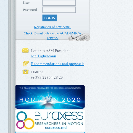
User
Password
LOGIN
Registration of new e-mail
Check E-mail outside the ACADEMICA
network
Letter to ASM President
Ion Tighineanu
Recommendations and proposals
Hotline
(+ 373 22) 54 28 23