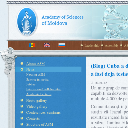
Leadership
Assembly
AS
About ASM
(Blog) Cuba a d
News
a fost deja tes
News of ASM
Science in media
2018-01-12
Jubilee
Un mic grup de oamen
International collaboration
capabili să dezvolte
Academic Lectures
mult de 4.000 de pe
Photo gallery
Comunitatea științi
Video gallery
susțin că leacul p
Conferences, seminars
rezultate incredibile
Contests
a văzut lumina zil
Structure of ASM