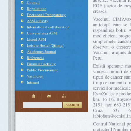
adverse. Vaccinul f
Council
EGF (factor de creș
Regulations
crească.
Decisional Transparency
Vaccinul CIMAvax 
ASM activity
anticorpi care se
International collaboration
răspândirea bolii. 
Universitatea ASM
mod eficient progre
Liceul ASM
simptomele canceru
Leisure Hostel "Ştiinţa"
observat o creștere
Akademos Journal
Vaccinul a ajuns d
Peru.
References
Financial Activity
Există speranțe ma
Public Procurement
vindeca tumori de sâ
Vacancies
tipuri de cancer sun
timp ce oamenii din 
Intranet
serviciilor medical
EscoZul este produ
km. 16 1/2 Boyeros
2151, fax: 683 215
SEARCH
Cruz: 537 
labiofam@ceniai.in
Centrul Național pe
protected] Number 