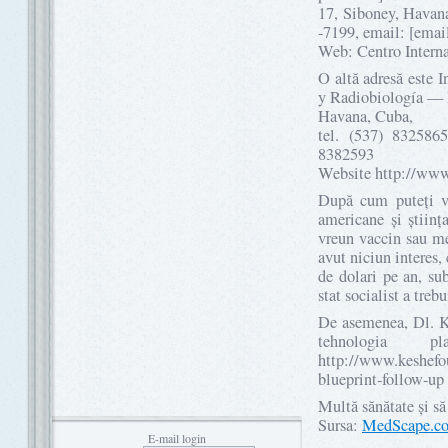
17, Siboney, Havana
-7199, email: [emai
Web: Centro Interna
O altă adresă este 
y Radiobiología — I
Havana, Cuba,
tel. (537) 832586
8382593
Website http://www.
După cum puteți ve
americane și științ
vreun vaccin sau me
avut niciun interes,
de dolari pe an, s
stat socialist a trebu
De asemenea, Dl. Ke
tehnologia p
http://www.keshefo
blueprint-follow-up
Multă sănătate și să 
Sursa:
MedScape.c
E-mail login