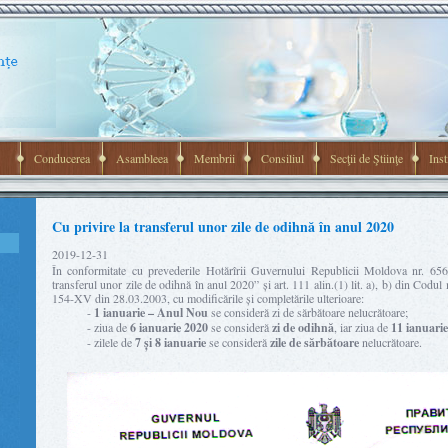
Conducerea
Asambleea
Membrii
Consiliul
Secţii de Ştiinţe
Inst
Cu privire la transferul unor zile de odihnă în anul 2020
2019-12-31
În conformitate cu prevederile Hotărîrii Guvernului Republicii Moldova nr. 65
transferul unor zile de odihnă în anul 2020” și art. 111 alin.(1) lit. a), b) din Codu
154-XV din 28.03.2003, cu modificările și completările ulterioare:
-
1 ianuarie – Anul Nou
se consideră zi de sărbătoare nelucrătoare;
- ziua de
6 ianuarie 2020
se consideră
zi de odihnă
, iar ziua de
11 ianuarie
- zilele de
7 și 8 ianuarie
se consideră
zile de sărbătoare
nelucrătoare.