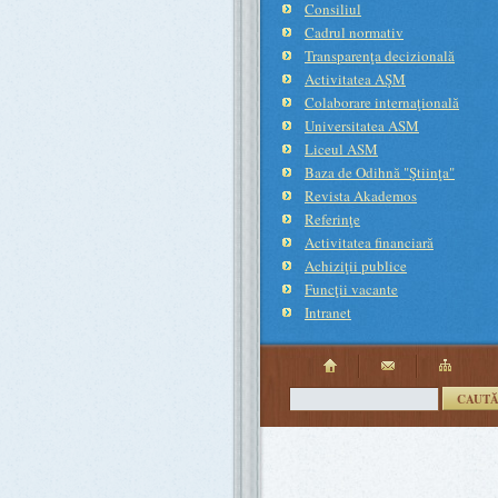
Consiliul
Cadrul normativ
Transparenţa decizională
Activitatea AŞM
Colaborare internaţională
Universitatea ASM
Liceul ASM
Baza de Odihnă "Ştiinţa"
Revista Akademos
Referinţe
Activitatea financiară
Achiziţii publice
Funcţii vacante
Intranet
CAUT