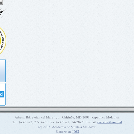
Adresa: Bd. Ştefan cel Mare 1, or. Chişinău, MD-2001, Republica Moldova,
Tel.: (+373-22) 27-14-78, Fax: (+373-22) 54-28-23, E-mail:
consiliu@asm.md
(c) 2007. Academia de Ştiinţe a Moldovei
Elaborat de
IDSI