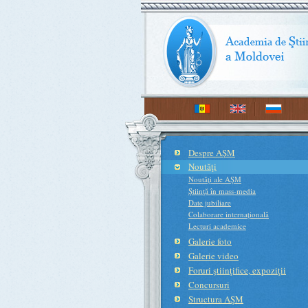
Despre AŞM
Noutăţi
Noutăţi ale AŞM
Ştiinţă în mass-media
Date jubiliare
Colaborare internaţională
Lecturi academice
Galerie foto
Galerie video
Foruri ştiinţifice, expoziţii
Concursuri
Structura AŞM