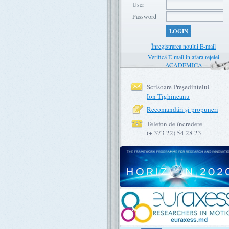
User
Password
LOGIN
Înregistrarea noului E-mail
Verifică E-mail în afara rețelei
ACADEMICA
Scrisoare Preşedintelui
Ion Tighineanu
Recomandări şi propuneri
Telefon de încredere
(+ 373 22) 54 28 23