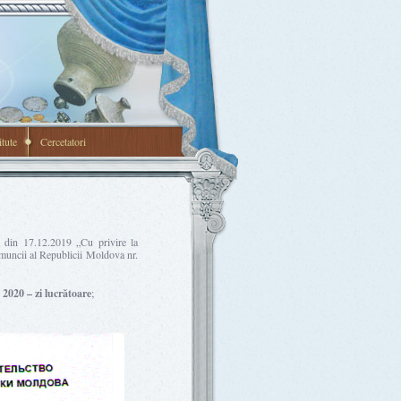
itute
Cercetatori
6 din 17.12.2019 „Cu privire la
l muncii al Republicii Moldova nr.
 2020 – zi lucrătoare
;