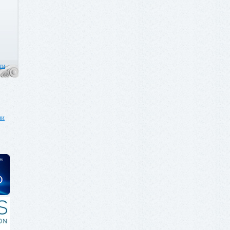
ти
ии