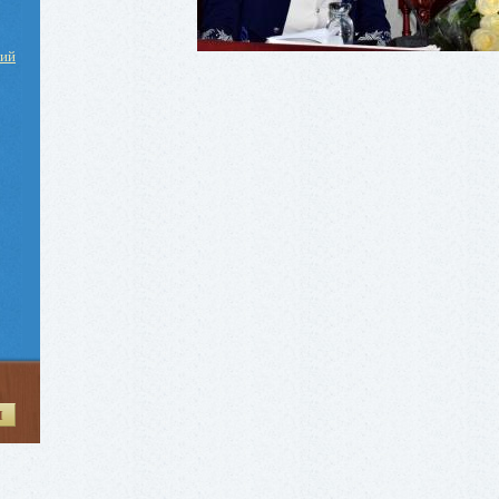
ний
И