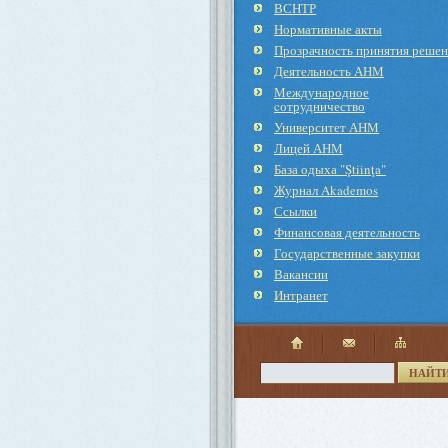
ВСНТР
Нормативные акты
Прозрачность принятия реше
Деятельность АНМ
Международное
cотрудничество
Университет АНМ
Лицей АНМ
База одыха "Ştiinţa"
Журнал Akademos
Ссылки
Финансовая деятельность
Государственные закупки
Вакансии
Интранет
НАЙТ