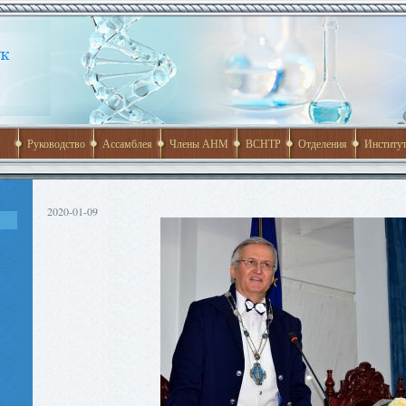
Руководство
Ассамблея
Члены АНМ
ВСНТР
Отделения
Институ
2020-01-09