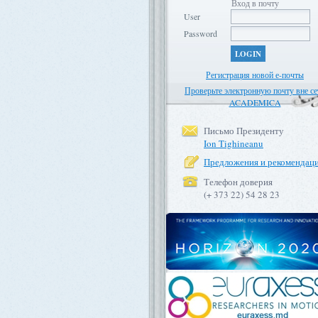
Вход в почту
User
Password
LOGIN
Регистрация новой е-почты
Проверьте электронную почту вне се
ACADEMICA
Письмо Президенту
Ion Tighineanu
Предложения и рекомендац
Телефон доверия
(+ 373 22) 54 28 23