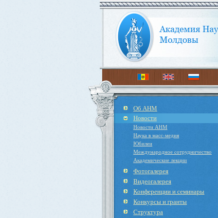
Об АНМ
Новости
Новости АНМ
Наука в масс-медия
Юбилеи
Международное cотрудничество
Академические лекции
Фотогалерея
Видеогалерея
Конференции и семинары
Конкурсы и гранты
Структура