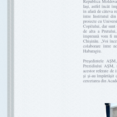
Republica Moldova,
Iași, astfel încât î
în afară de câteva r
între Institutul di
proiecte cu Universi
Copilului, dar sunt 
de alta a Prutului
împreună vom fi mai
Chișinău. „Voi înce
colaborare între n
Habaragiu.
Președintele AȘM,
Prezidiului AȘM, m
acestor referate de 
și și-au împărtășit 
cercetarea din Ac