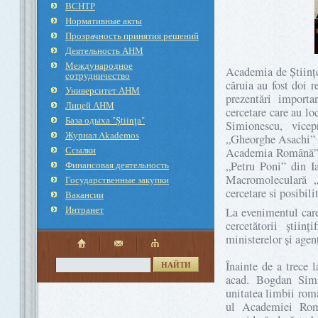
ВСНТР
Нормативные акты
Прозрачность принятия решений
Деятельность АНМ
Международное
Academia de Științe
cотрудничество
căruia au fost doi 
Университет АНМ
prezentări importa
Лицей АНМ
cercetare care au l
База одыха "Ştiinţa"
Simionescu, vicep
Журнал Akademos
„Gheorghe Asachi” di
Ссылки
Academia Română” ș
Финансовая деятельность
„Petru Poni” din I
Macromoleculară „
Государственные закупки
cercetare si posibili
Вакансии
Интранет
La evenimentul care
cercetătorii științ
ministerelor și agen
Înainte de a trece 
НАЙТИ
acad. Bogdan Simi
unitatea limbii româ
ul Academiei R