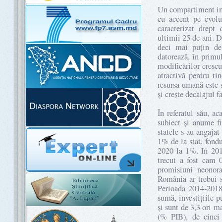
Un compartiment impo
cu accent pe evolu
caracterizat drept
ultimii 25 de ani. D
deci mai puțin de
datorează, în primul
modificărilor cresc
atractivă pentru ti
resursa umană este 
și crește decalajul 
În referatul său, a
subiect și anume fi
statele s-au angaja
1% de la stat, fond
2020 la 1%. In 201
trecut a fost cam 
promisiuni neonor
România ar trebui 
Perioada 2014-2018,
sumă, investițiile p
și sunt de 3,3 ori m
(% PIB), de cinc