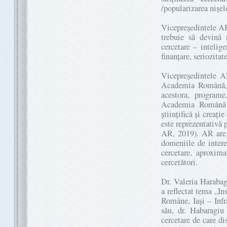
/popularizarea nișel
Vicepreședintele AR 
trebuie să devină 
cercetare – intelig
finanțare, seriozitat
Vicepreședintele A
Academia Română, n
acestora, programe
Academia Română e
științifică și creați
este reprezentativă 
AR, 2019). AR are 7
domeniile de intere
cercetare, aproxim
cercetători.
Dr. Valeria Harabag
a reflectat tema „
Române, Iași – Infra
său, dr. Habaragiu 
cercetare de care di