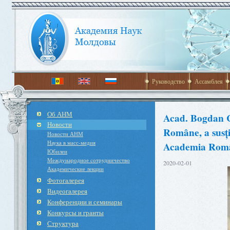
Руководство
Ассамблея
Об АНМ
Acad. Bogdan C
Новости
Române, a susți
Новости АНМ
Наука в масс-медия
Academia Rom
Юбилеи
Международное cотрудничество
2020-02-01
Академические лекции
Фотогалерея
Видеогалерея
Конференции и семинары
Конкурсы и гранты
Структура