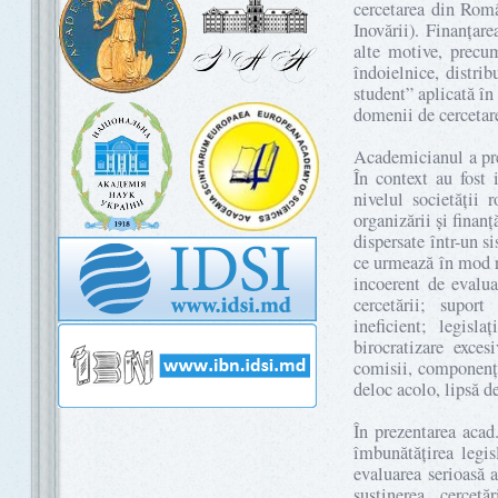
cercetarea din Româ
Inovării). Finanțare
alte motive, precum
îndoielnice, distribu
student” aplicată în
domenii de cercetare
Academicianul a pre
În context au fost 
nivelul societății
organizării și finanț
dispersate într-un s
ce urmează în mod re
incoerent de evalua
cercetării; supor
ineficient; legisl
birocratizare exce
comisii, componență
deloc acolo, lipsă de 
În prezentarea acad
îmbunătățirea legisl
evaluarea serioasă 
susținerea cercetă