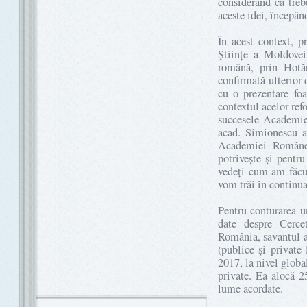
considerând că tre
aceste idei, începâ
În acest context, 
Științe a Moldovei
română, prin Hotăr
confirmată ulterio
cu o prezentare foa
contextul acelor ref
succesele Academie
acad. Simionescu a 
Academiei Române,
potrivește și pentr
vedeți cum am făcut 
vom trăi în continua
Pentru conturarea u
date despre Cercet
România, savantul a
(publice și privat
2017, la nivel glob
private. Ea alocă 2
lume acordate.