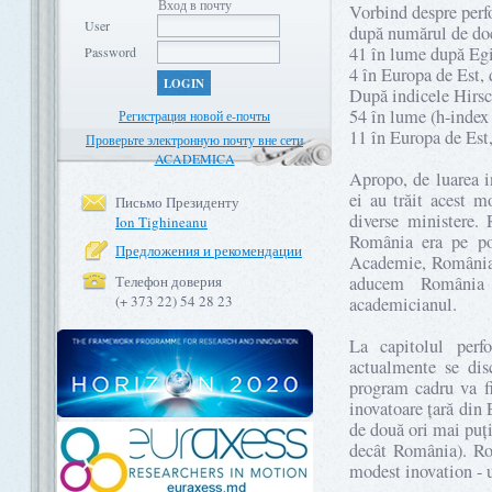
Вход в почту
Vorbind despre perf
User
după numărul de doc
41 în lume după Egi
Password
4 în Europa de Est, 
LOGIN
După indicele Hirsc
54 în lume (h-index
Регистрация новой е-почты
11 în Europa de Est,
Проверьте электронную почту вне сети
ACADEMICA
Apropo, de luarea i
ei au trăit acest m
Письмо Президенту
diverse ministere.
Ion Tighineanu
România era pe poz
Предложения и рекомендации
Academie, România e
Телефон доверия
aducem România 
(+ 373 22) 54 28 23
academicianul.
La capitolul perf
actualmente se di
program cadru va fi
inovatoare țară din
de două ori mai puți
decât România). Rom
modest inovation - 