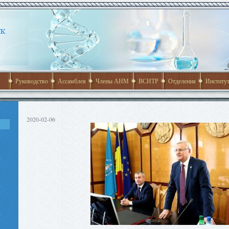
Руководство
Ассамблея
Члены АНМ
ВСНТР
Отделения
Институ
2020-02-06