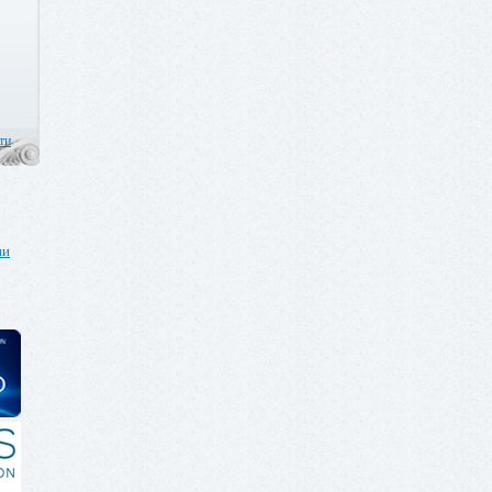
ти
ии