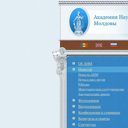
Об АНМ
Новости
Новости АНМ
Наука в масс-медия
Юбилеи
Международное cотрудничество
Академические лекции
Фотогалерея
Видеогалерея
Конференции и семинары
Конкурсы и гранты
Структура