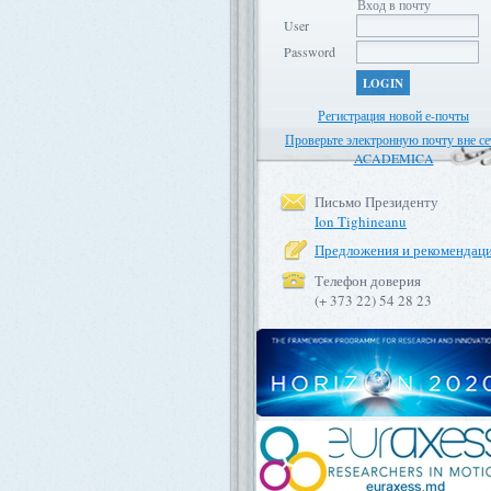
Вход в почту
User
Password
LOGIN
Регистрация новой е-почты
Проверьте электронную почту вне се
ACADEMICA
Письмо Президенту
Ion Tighineanu
Предложения и рекомендац
Телефон доверия
(+ 373 22) 54 28 23