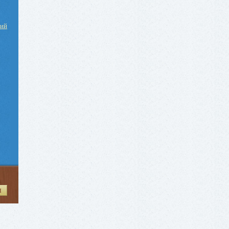
ний
И