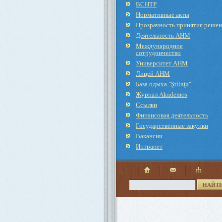
ВСНТР
Нормативные акты
Прозрачность принятия реше
Деятельность АНМ
Международное
cотрудничество
Университет АНМ
Лицей АНМ
База одыха "Ştiinţa"
Журнал Akademos
Ссылки
Финансовая деятельность
Государственные закупки
Вакансии
Интранет
НАЙТ