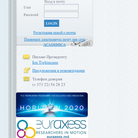
Вход в почту
User
Password
LOGIN
Регистрация новой е-почты
Проверьте электронную почту вне сети
ACADEMICA
Письмо Президенту
Ion Tighineanu
Предложения и рекомендации
Телефон доверия
(+ 373 22) 54 28 23