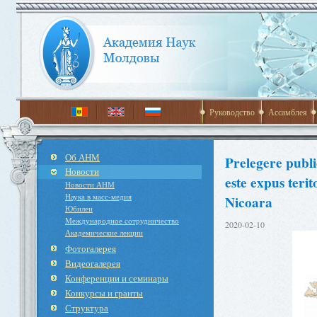
Руководство
Ассамблея
Об АНМ
Prelegere publi
Новости
este expus teri
Новости АНМ
Наука в масс-медия
Nicoara
Юбилеи
Международное cотрудничество
2020-02-10
Академические лекции
Фотогалерея
Видеогалерея
Конференции и семинары
Конкурсы и гранты
Структура