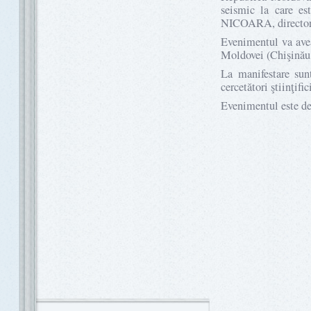
seismic la care es
NICOARA, director a
Evenimentul va avea
Moldovei (Chişinău,
La manifestare sun
cercetători ştiinţific
Evenimentul este de