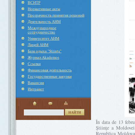
ВСНТР
Нормативные акты
Прозрачность принятия решений
Деятельность АНМ
Международное
cотрудничество
Университет АНМ
Лицей АНМ
База одыха "Ştiinţa"
Журнал Akademos
Ссылки
Финансовая деятельность
Государственные закупки
Вакансии
Интранет
НАЙТИ
În data de 13 febru
Științe a Moldovei
Republica Moldova,