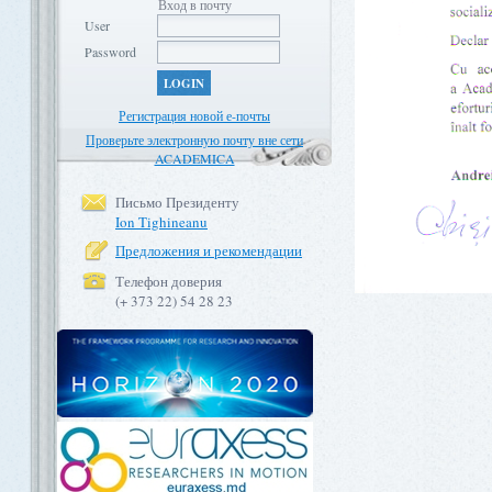
Вход в почту
User
Password
LOGIN
Регистрация новой е-почты
Проверьте электронную почту вне сети
ACADEMICA
Письмо Президенту
Ion Tighineanu
Предложения и рекомендации
Телефон доверия
(+ 373 22) 54 28 23