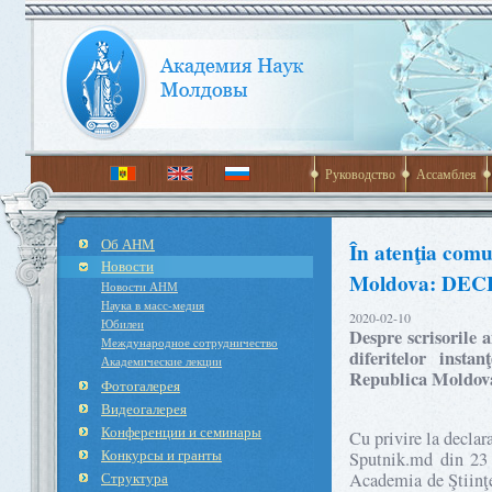
Руководство
Ассамблея
Об АНМ
În atenţia comu
Новости
Moldova: DE
Новости АНМ
Наука в масс-медия
2020-02-10
Юбилеи
Despre scrisorile 
Международное cотрудничество
diferitelor insta
Академические лекции
Republica Moldov
Фотогалерея
Видеогалерея
Конференции и семинары
Cu privire la declar
Конкурсы и гранты
Sputnik.md din 23 
Структура
Academia de Ştiinţe 