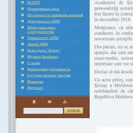
Academiei de Ştii
ВСНТР
personalităţi notor
Нормативные акты
fost făcute în conte
Прозрачность принятия решений
în decembrie 2018.
Деятельность АНМ
Menţionez, că ult
Международное
cотрудничество
conduceri, în confor
Университет АНМ
notorietate ştiinţific
Лицей АНМ
Din păcate, mi se at
База одыха "Ştiinţa"
aparţin, dar care s
Журнал Akademos
mass-media, scriso
Ссылки
interesate care vor 
Финансовая деятельность
Declar că mă desolid
Государственные закупки
Cu acest prilej, co
Вакансии
Ştiinţe a Moldovei
Интранет
redobândirii de că
Republica Moldova
НАЙТИ