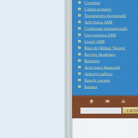
Consiliul
Cadrul normativ
Transparenţa decizională
Activitatea AŞM
Colaborare internaţională
Universitatea ASM
Liceul ASM
Baza de Odihnă "Ştiinţa"
Revista Akademos
Referinţe
Activitatea financiară
Achiziţii publice
Funcţii vacante
Intranet
CAUT