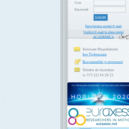
User
Password
LOGIN
Înregistrarea noului E-mail
Verifică E-mail în afara rețelei
ACADEMICA
Scrisoare Preşedintelui
Ion Tighineanu
Recomandări şi propuneri
Telefon de încredere
(+ 373 22) 54 28 23