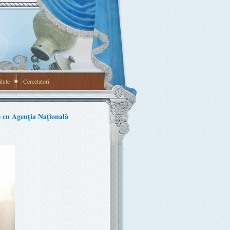
itute
Cercetatori
 cu Agenția Națională