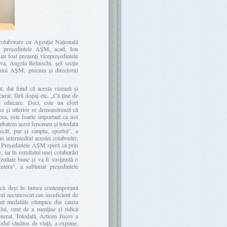
olaborare cu Agenția Națională
președintele AȘM, acad. Ion
u fost prezenți vicepreședintele
va, Angela Belinschi, șef secție
diului AȘM, precum și directorul
 dat fiind că acesta vizează și
rat, fără dopaj etc. „Că ține de
e educare. Deci, este un efort
se și ulterior se demonstrează că
ea, este foarte important ca noi
mbatem acest fenomen și totodată
cât, pur și simplu, sportul”, a
 intermediul acestei colaborări,
lă. Președintele AȘM speră că prin
 iar în rezultatul unei colaborări
zultate bune și va fi susținută o
tern”, a subliniat președintele
 că deși în lumea contemporană
ul necunoscut sau insuficient de
t medaliile olimpice din cauza
lui, sunt de a menține și ridică
 general. Totodată, Artiom Jucov a
odul sănătos de viață, a expune,