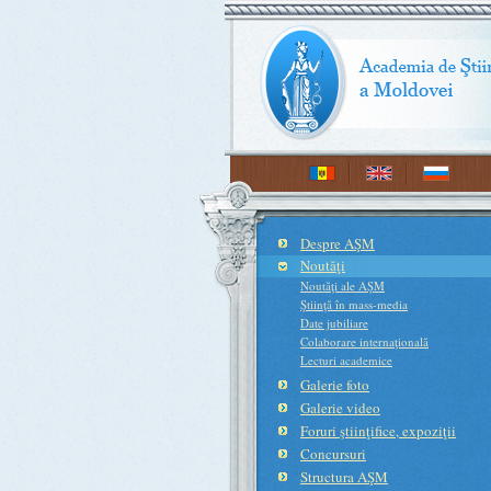
Despre AŞM
Noutăţi
Noutăţi ale AŞM
Ştiinţă în mass-media
Date jubiliare
Colaborare internaţională
Lecturi academice
Galerie foto
Galerie video
Foruri ştiinţifice, expoziţii
Concursuri
Structura AŞM