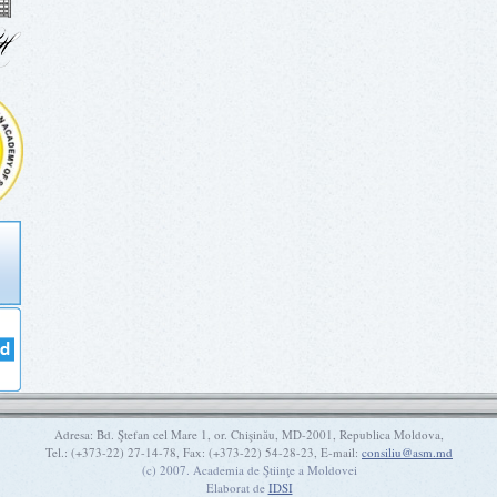
Adresa: Bd. Ştefan cel Mare 1, or. Chişinău, MD-2001, Republica Moldova,
Tel.: (+373-22) 27-14-78, Fax: (+373-22) 54-28-23, E-mail:
consiliu@asm.md
(c) 2007. Academia de Ştiinţe a Moldovei
Elaborat de
IDSI