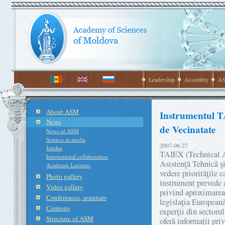
Leadership
Assembly
AS
About ASM
Instrumentul TA
News
de Vecinatate
News of ASM
Science in media
2007-06-27
Jubilee
TAIEX (Technical As
International collaboration
Asistenţă Tehnică şi
Academic Lectures
vedere priorităţile 
Photo gallery
instrument prevede a
Video gallery
privind aproximarea 
Conferences, seminars
legislaţia European
Contests
experţii din sector
Structure of ASM
oferă informaţii priv