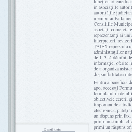
funcţionari care luc
în asociaţiile autori
autorităţile judicia
membri ai Parlamentu
Consiliile Municipa
asociaţii comerciale
reprezentanţi ai uni
interpretori, revizori
TAIEX reprezintă un 
administraţiilor naţ
de 1–3 săptămîni de 
informaţiei oferite î
de a organiza asiste
disponibilitatea inte
Pentru a beneficia 
apoi accesaţi Formul
formularul în detalii
obiectivele cererii 
important de a indic
electronică, puteţi t
un răspuns prin fax. 
printr-un simplu cli
primi un răspuns ofi
E-mail login