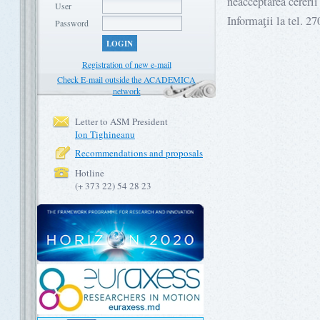
neacceptarea cereri
User
Informaţii la tel. 2
Password
LOGIN
Registration of new e-mail
Check E-mail outside the ACADEMICA
network
Letter to ASM President
Ion Tighineanu
Recommendations and proposals
Hotline
(+ 373 22) 54 28 23