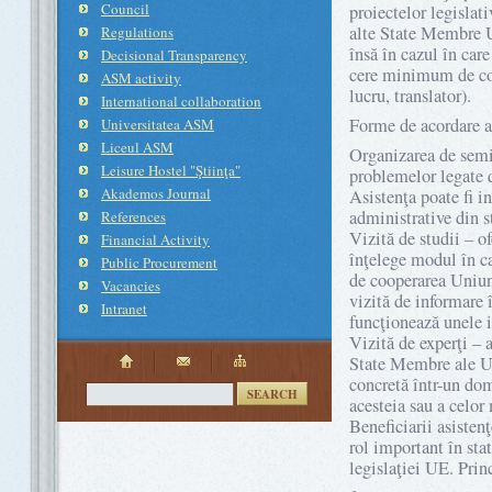
Council
proiectelor legislat
alte State Membre UE
Regulations
însă în cazul în care
Decisional Transparency
cere minimum de coop
ASM activity
lucru, translator).
International collaboration
Forme de acordare a
Universitatea ASM
Liceul ASM
Organizarea de semin
Leisure Hostel "Ştiinţa"
problemelor legate d
Akademos Journal
Asistenţa poate fi i
administrative din st
References
Vizită de studii – of
Financial Activity
înţelege modul în c
Public Procurement
de cooperarea Uniuni
Vacancies
vizită de informare
Intranet
funcţionează unele in
Vizită de experţi – 
State Membre ale UE,
concretă într-un do
SEARCH
acesteia sau a celor
Beneficiarii asisten
rol important în sta
legislaţiei UE. Prin