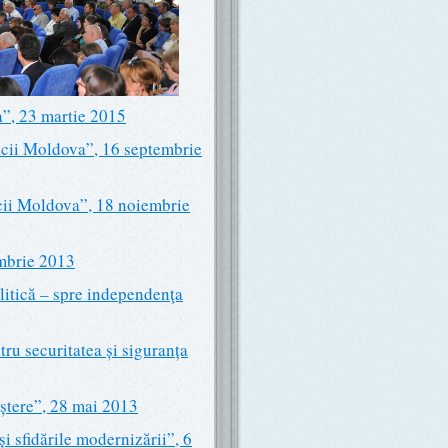
”, 23 martie 2015
icii Moldova”, 16 septembrie
cii Moldova”, 18 noiembrie
ombrie 2013
itică – spre independenţa
ru securitatea și siguranța
aștere”, 28 mai 2013
i sfidările modernizării”, 6