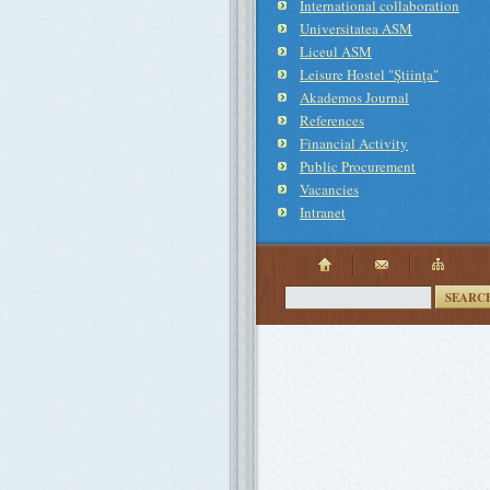
International collaboration
Universitatea ASM
Liceul ASM
Leisure Hostel "Ştiinţa"
Akademos Journal
References
Financial Activity
Public Procurement
Vacancies
Intranet
SEARC