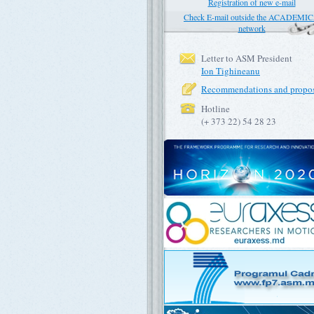
Registration of new e-mail
Check E-mail outside the ACADEMI
network
Letter to ASM President
Ion Tighineanu
Recommendations and propos
Hotline
(+ 373 22) 54 28 23