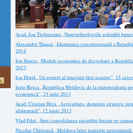
Acad. Ion Tighineanu „Nanotehnologiile schimbă lumea
Alexandru Tănase „Identitatea constituțională a Republ
2014
Ion Sturza „Modele economice de dezvoltare a Republi
2013
Ion Druță „Un portret al imaginii ţării noastre”, 15 oct
H
Iurie Roșca „Republica Moldova: de la independenţa pol
economică”, 23 iulie 2013
Acad. Cristian Hera „Agricultura, domeniu strategic pent
alimentară”, 12 iunie 2013
Vlad Filat „Spre consolidarea societății bazate pe cuno
Nicolae Chirtoacă „Moldova între tranziție neterminată ș