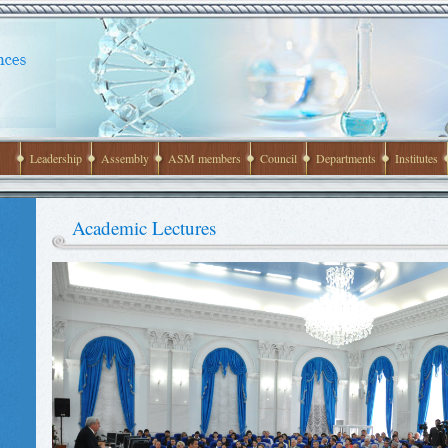
Leadership
Assembly
ASM members
Council
Departments
Institutes
Academic Lectures