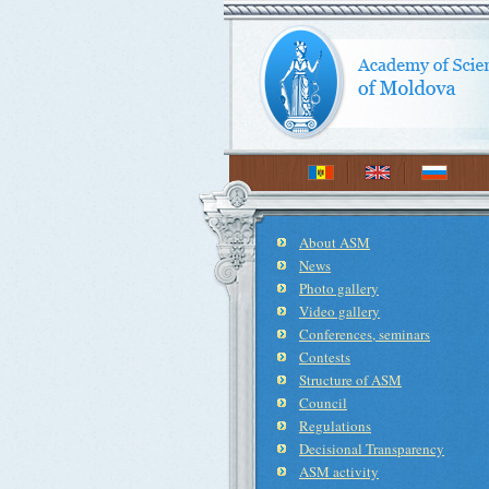
About ASM
News
Photo gallery
Video gallery
Conferences, seminars
Contests
Structure of ASM
Council
Regulations
Decisional Transparency
ASM activity