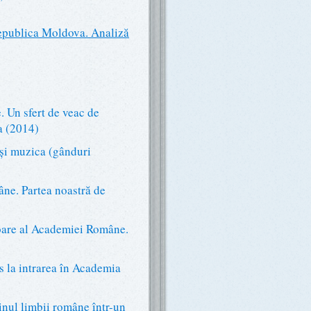
Republica Moldova. Analiză
 Un sfert de veac de
a (2014)
și muzica (gânduri
e. Partea noastră de
are al Academiei Române.
la intrarea în Academia
ul limbii române într-un