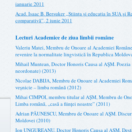
ianuarie 2011
Acad. Isaac B. Bersuker „Știința și educația în SUA și 
comparativă”, 2 iunie 2011
Lecturi Academice de ziua limbii române
Valeriu Matei, Membru de Onoare al Academiei Române.
revenire la normalitate lingvistică în Republica Moldov
Mihail Muntean, Doctor Honoris Causa al AŞM. Poezia 
neordonate) (2013)
Nicolae DABIJA, Membru de Onoare al Academiei Român
veșnicie – limba română (2012)
Mihai CIMPOI, membru titular al AȘM, Membru de Ono
Limba română, „casă a ființei noastre” (2011)
Adrian PĂUNESCU, Membru de Onoare al AŞM. Discurs 
Moldovei (2010)
Ion UNGUREANU, Doctor Honoris Causa al AŞM. Destin