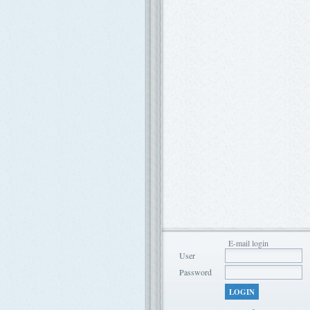
E-mail login
User
Password
LOGIN