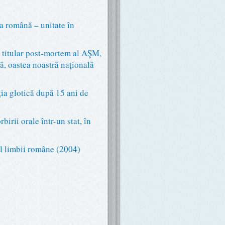
ba română – unitate în
titular post-mortem al AŞM,
 oastea noastră națională
a glotică după 15 ani de
rii orale într-un stat, în
l limbii române (2004)