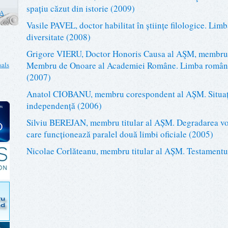
spațiu căzut din istorie (2009)
CA
Vasile PAVEL, doctor habilitat în științe filologice. Lim
diversitate (2008)
Grigore VIERU, Doctor Honoris Causa al AŞM, membru 
Membru de Onoare al Academiei Române. Limba română,
als
(2007)
Anatol CIOBANU, membru corespondent al AȘM. Situați
independență (2006)
Silviu BEREJAN, membru titular al AȘM. Degradarea vorbi
care funcționează paralel două limbi oficiale (2005)
Nicolae Corlăteanu, membru titular al AȘM. Testamentu