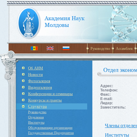
Руководство
Ассамблея
Об АНМ
Отдел эконом
Новости
Фотогалерея
Адрес:
Видеогалерея
Телефон:
Конференции и семинары
Факс:
E-mail:
Конкурсы и гранты
Лидер:
Структура
Заместитель:
Руководство
Отделения
Институты
Члены отделе
Обслуживающие организации
Государственные Предприятия
Институты