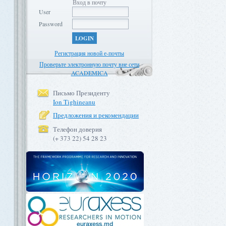
Вход в почту
User
Password
LOGIN
Регистрация новой е-почты
Проверьте электронную почту вне сети
ACADEMICA
Письмо Президенту
Ion Tighineanu
Предложения и рекомендации
Телефон доверия
(+ 373 22) 54 28 23