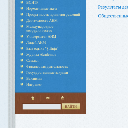
ВСНТР
Результаты де
Нормативные акты
Прозрачность принятия решений
Общественны
Деятельность АНМ
Международное
cотрудничество
Университет АНМ
Лицей АНМ
База одыха "Ştiinţa"
Журнал Akademos
Ссылки
Финансовая деятельность
Государственные закупки
Вакансии
Интранет
НАЙТИ