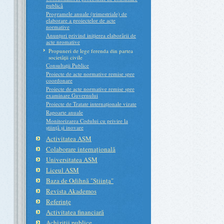
publică
Programele anuale (trimestriale) de
elaborare a proiectelor de acte
normative
Anunțuri privind inițierea elaborării de
acte nromative
Propuneri de lege ferenda din partea
societății civile
Consultații Publice
Proiecte de acte normative remise spre
coordonare
Proiecte de acte normative remise spre
examinare Guvernului
Proiecte de Tratate internaționale vizate
Rapoarte anuale
Monitorizarea Codului cu privire la
știință și inovare
Activitatea AŞM
Colaborare internaţională
Universitatea ASM
Liceul ASM
Baza de Odihnă "Ştiinţa"
Revista Akademos
Referinţe
Activitatea financiară
Achiziţii publice