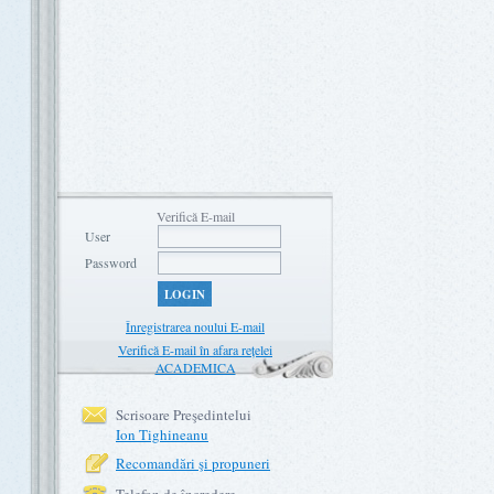
Verifică E-mail
User
Password
LOGIN
Înregistrarea noului E-mail
Verifică E-mail în afara rețelei
ACADEMICA
Scrisoare Preşedintelui
Ion Tighineanu
Recomandări şi propuneri