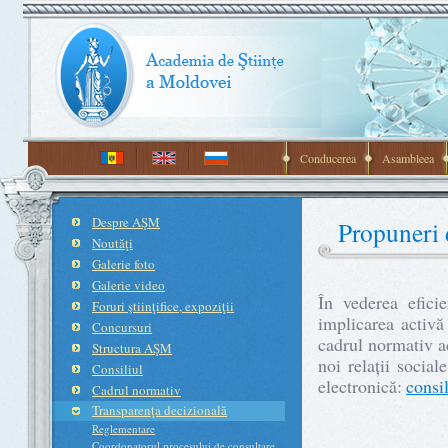
Conducerea
Asambleea
Despre AŞM
Propuneri d
Noutăţi
Galerie foto
Galerie video
În vederea eficie
Foruri ştiinţifice, expoziţii
implicarea activă
Concursuri
cadrul normativ a
Structura AŞM
noi relații social
Consiliul
electronică:
cons
Cadrul normativ
Transparenţa decizională
Reglementare
Coordonatorul procesului de consultare