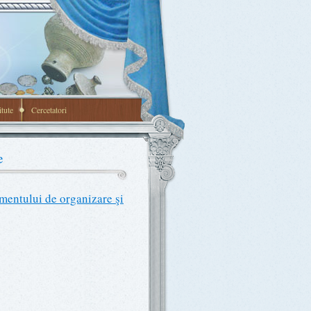
itute
Cercetatori
e
mentului de organizare şi