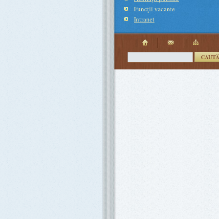
Funcţii vacante
Intranet
CAUT