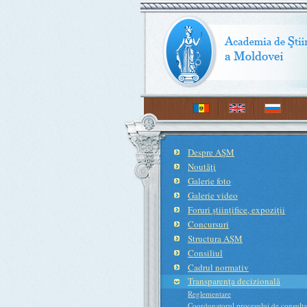
Despre AŞM
Noutăţi
Galerie foto
Galerie video
Foruri ştiinţifice, expoziţii
Concursuri
Structura AŞM
Consiliul
Cadrul normativ
Transparenţa decizională
Reglementare
Coordonatorul procesului de consulta