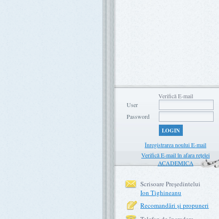
Verifică E-mail
User
Password
LOGIN
Înregistrarea noului E-mail
Verifică E-mail în afara rețelei
ACADEMICA
Scrisoare Preşedintelui
Ion Tighineanu
Recomandări şi propuneri