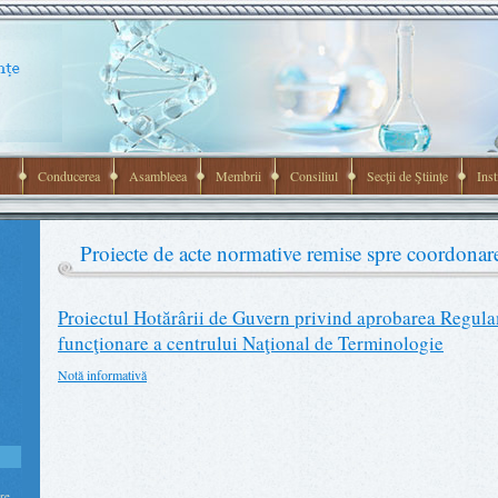
Conducerea
Asambleea
Membrii
Consiliul
Secţii de Ştiinţe
Inst
Proiecte de acte normative remise spre coordonar
Proiectul Hotărârii de Guvern privind aprobarea Regula
funcţionare a centrului Naţional de Terminologie
Notă informativă
re