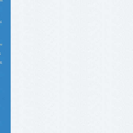
de
re
e
te