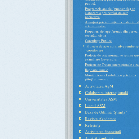
publică
Programele anuale (trimestriale) de
elaborare a proiectelor de acte
normative
Anunțuri privind inițierea elaborării 
acte nromative
Propuneri de lege ferenda din partea
societății civile
Consultații Publice
Proiecte de acte normative remise sp
coordonare
Proiecte de acte normative remise spr
examinare Guvernului
Proiecte de Tratate internaționale viza
Rapoarte anuale
Monitorizarea Codului cu privire la
știință și inovare
Activitatea AŞM
Colaborare internaţională
Universitatea ASM
Liceul ASM
Baza de Odihnă "Ştiinţa"
Revista Akademos
Referinţe
Activitatea financiară
Achiziţii publice