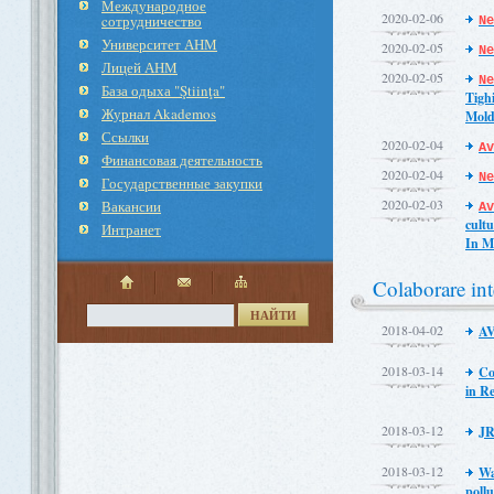
Международное
2020-02-06
cотрудничество
Ne
Университет АНМ
2020-02-05
Ne
Лицей АНМ
2020-02-05
N
База одыха "Ştiinţa"
Tighi
Журнал Akademos
Mold
Ссылки
2020-02-04
Av
Финансовая деятельность
2020-02-04
Ne
Государственные закупки
2020-02-03
Вакансии
A
cultu
Интранет
In M
Colaborare int
НАЙТИ
2018-04-02
A
2018-03-14
Co
in R
2018-03-12
JR
2018-03-12
Wa
pollu