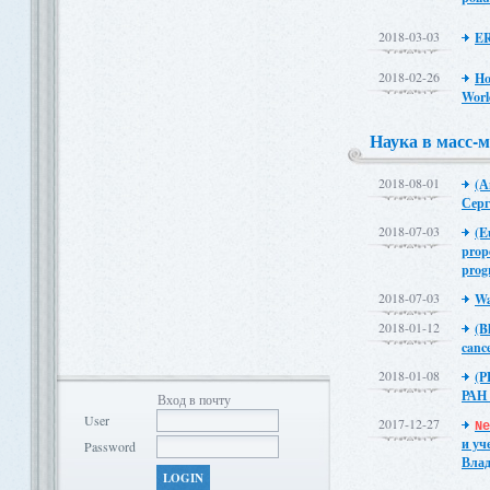
2018-03-03
ER
2018-02-26
Ho
Worl
Наука в масс-
2018-08-01
(А
Серг
2018-07-03
(E
prop
prog
2018-07-03
Wa
2018-01-12
(B
cance
2018-01-08
(Р
РАН 
Вход в почту
User
2017-12-27
N
и уч
Password
Вла
LOGIN