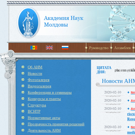
Руководство
Ассамблея
Об АНМ
ЦИТАТА
Ştiinţa este o plantă delicată căreia nu îi place un grădinar c
ДНЯ:
Новости
Фотогалерея
Новости АН
Видеогалерея
Конференции и семинары
2020-02-10
Ne
Конкурсы и гранты
2020-02-10
Av
Структура
2020-02-10
A
ВСНТР
riscu
Нормативные акты
Repu
Прозрачность принятия решений
2020-02-10
N
Деятельность АНМ
medi