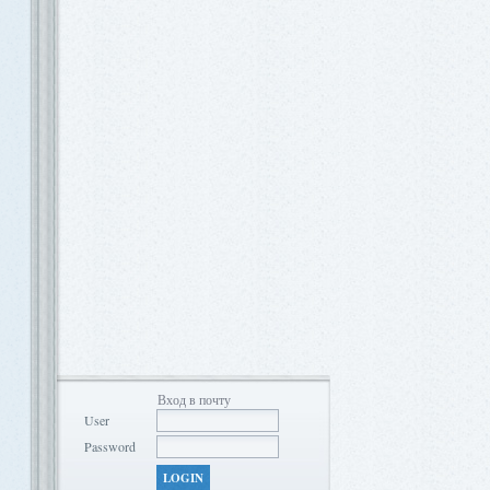
Вход в почту
User
Password
LOGIN