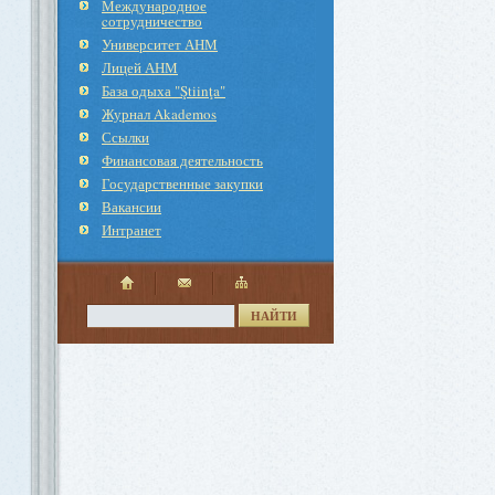
Международное
cотрудничество
Университет АНМ
Лицей АНМ
База одыха "Ştiinţa"
Журнал Akademos
Ссылки
Финансовая деятельность
Государственные закупки
Вакансии
Интранет
НАЙТИ