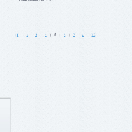
[1]
«
3
|
4
|
5
|
6
|
7
»
[12]