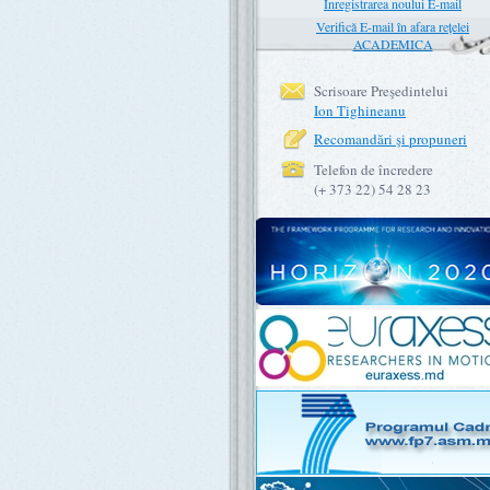
Înregistrarea noului E-mail
Verifică E-mail în afara rețelei
ACADEMICA
Scrisoare Preşedintelui
Ion Tighineanu
Recomandări şi propuneri
Telefon de încredere
(+ 373 22) 54 28 23