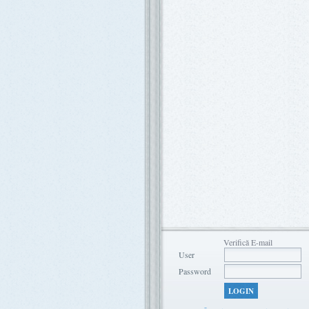
Verifică E-mail
User
Password
LOGIN