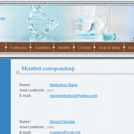
Conducerea
Asambleea
Membrii
Consiliul
Secţii de Ştiinţe
Inst
Membrii corespondenţi
Nume:
Nedealcov Maria
2017
Anul conferirii:
E-mail:
marianedealcov@yahoo.com
Nume:
Opopol Nicolae
1995
Anul conferirii:
E-mail:
nopopol@cnsp.md