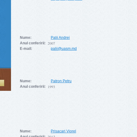
Nume:
Palii Andrei
2007
Anul conferirii:
E-mail:
palii@uasm.md
Nume:
Patron Petru
Ă
1993
Anul conferirii:
Nume:
Prisacari Viorel
2012
Anul conferirii: