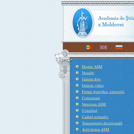
Despre AŞM
Noutăţi
Galerie foto
Galerie video
Foruri ştiinţifice, expoziţii
Concursuri
Structura AŞM
Consiliul
Cadrul normativ
Transparenţa decizională
Activitatea AŞM