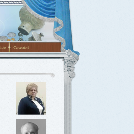
itute
Cercetatori