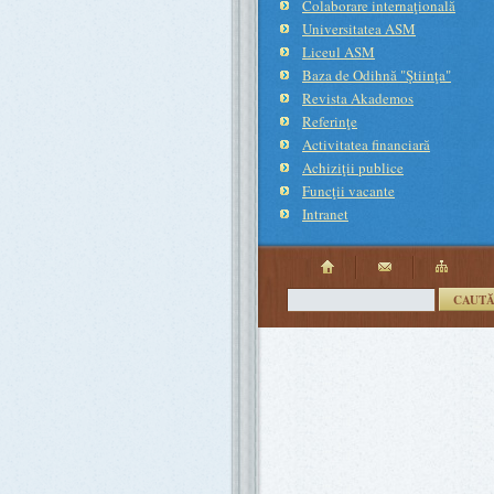
Colaborare internaţională
Universitatea ASM
Liceul ASM
Baza de Odihnă "Ştiinţa"
Revista Akademos
Referinţe
Activitatea financiară
Achiziţii publice
Funcţii vacante
Intranet
CAUT