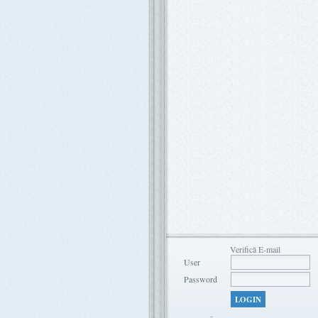
Verifică E-mail
User
Password
LOGIN