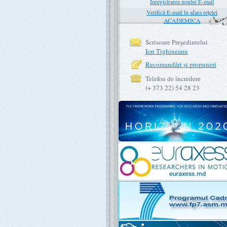
Înregistrarea noului E-mail
Verifică E-mail în afara rețelei
ACADEMICA
Scrisoare Preşedintelui
Ion Tighineanu
Recomandări şi propuneri
Telefon de încredere
(+ 373 22) 54 28 23