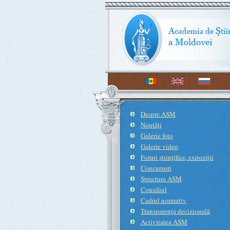
Despre AŞM
Noutăţi
Galerie foto
Galerie video
Foruri ştiinţifice, expoziţii
Concursuri
Structura AŞM
Consiliul
Cadrul normativ
Transparenţa decizională
Activitatea AŞM