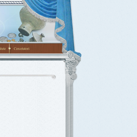
itute
Cercetatori