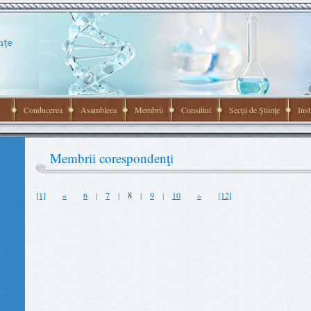
Conducerea
Asambleea
Membrii
Consiliul
Secţii de Ştiinţe
Inst
Membrii corespondenţi
[1]
«
6
|
7
|
8
|
9
|
10
»
[12]