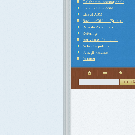
Colaborare internaţională
Universitatea ASM
Liceul ASM
Baza de Odihnă "Ştiinţa"
Revista Akademos
Referinţe
Activitatea financiară
Achiziţii publice
Funcţii vacante
Intranet
CAUT