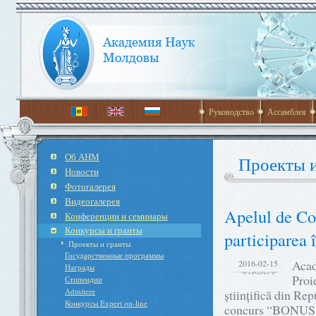
Руководство
Ассамблея
Об АНМ
Проекты и
Новости
Фотогалерея
Видеогалерея
Apelul de 
Конференции и семинары
Конкурсы и гранты
participarea
Проекты и гранты
Государственные программы
Acad
2016-02-15
Награды
Proi
Стипендии
Admitere
științifică din R
Конкурсы Expert on-line
concurs “BONUS E