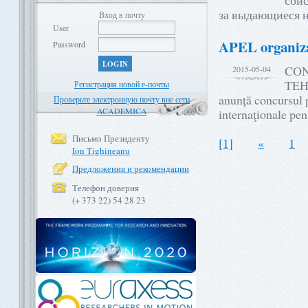
сои
за выдающиеся 
Вход в почту
User
APEL organizar
Password
LOGIN
CON
2015-05-04
TEH
Регистрация новой е-почты
anunță concursul p
Проверьте электронную почту вне сети
ACADEMICA
internaţionale pe
Письмо Президенту
[1]
«
1
Ion Tighineanu
Предложения и рекомендации
Телефон доверия
(+ 373 22) 54 28 23