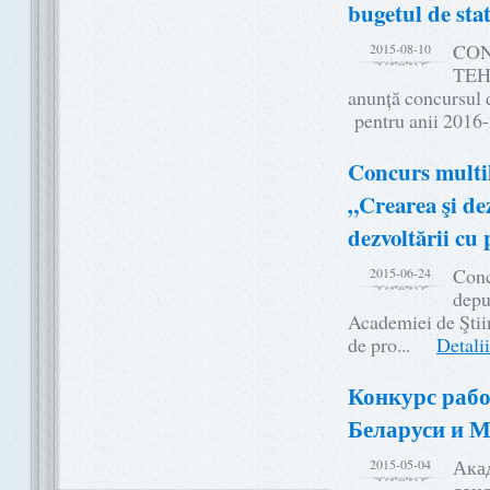
bugetul de sta
CON
2015-08-10
TEH
anunță concursul de
pentru anii 2016
Concurs multil
„Crearea şi dez
dezvoltării cu
Conc
2015-06-24
depu
Academiei de Ştii
de pro...
Detalii.
Конкурс рабо
Беларуси и 
Акад
2015-05-04