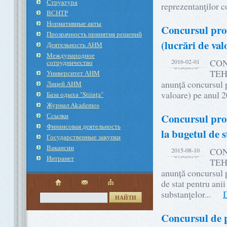
Структура
reprezentanţilor 
ВСНТР
Нормативные акты
Concursul proi
Прозрачность принятия решений
(lucrări de val
Деятельность АНМ
Международное
CON
2016-02-01
cотрудничество
TEH
Университет АНМ
anunță concursul p
Лицей АНМ
valoare) pe anul
База одыха "Ştiinţa"
Журнал Akademos
Ссылки
Concursul proi
Финансовая деятельность
la bugetul de 
Государственные закупки
Вакансии
CON
2015-08-10
Интранет
TEH
anunță concursul p
de stat pentru an
substanţelor...
D
НАЙТИ
Concursul de pr