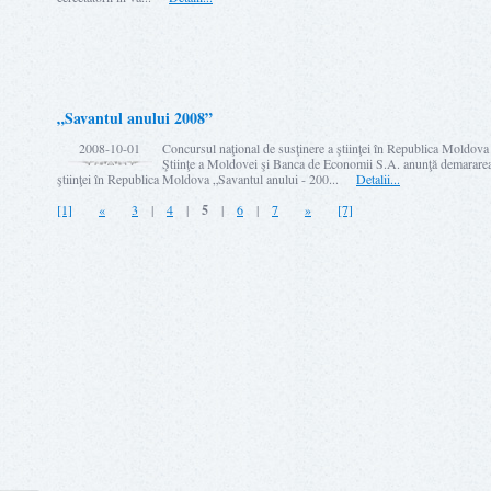
„Savantul anului 2008”
2008-10-01
Concursul naţional de susţinere a ştiinţei în Republica Moldo
Ştiinţe a Moldovei şi Banca de Economii S.A. anunţă demararea
ştiinţei în Republica Moldova „Savantul anului - 200...
Detalii...
[1]
«
3
|
4
|
5
|
6
|
7
»
[7]