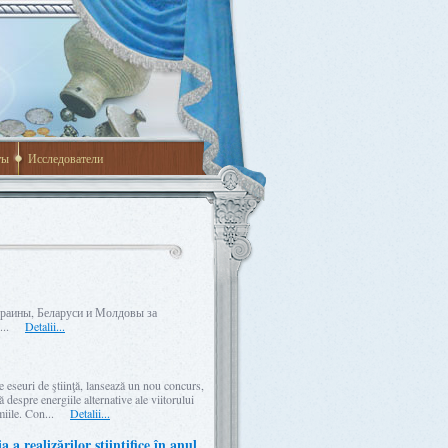
ты
Исследователи
краины, Беларуси и Молдовы за
не...
Detalii...
 eseuri de ştiinţă, lansează un nou concurs,
 despre energiile alternative ale viitorului
remiile. Con...
Detalii...
a realizărilor ştiinţifice în anul