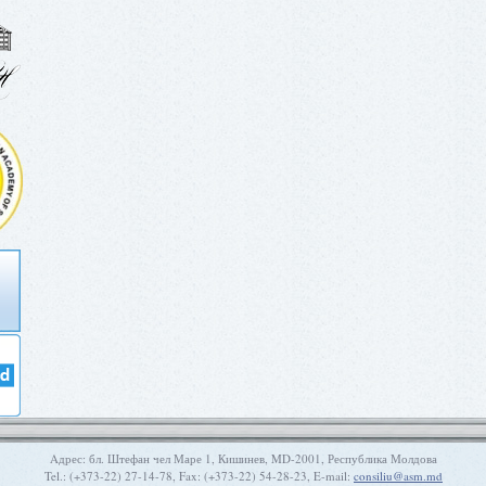
Aдрес: бл. Штефан чел Маре 1, Кишинев, MD-2001, Республика Молдова
Tel.: (+373-22) 27-14-78, Fax: (+373-22) 54-28-23, E-mail:
consiliu@asm.md