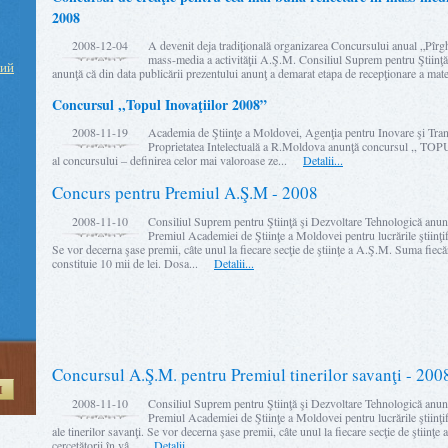
2008
2008-12-04
A devenit deja tradiţională organizarea Concursului anual „Pîrgh
mass-media a activităţii A.Ş.M. Consiliul Suprem pentru Ştiinţ
ний
anunţă că din data publicării prezentului anunţ a demarat etapa de recepţionare a m
Concursul ,,Topul Inovaţiilor 2008”
2008-11-19
Academia de Ştiinţe a Moldovei, Agenţia pentru Inovare şi Tran
Proprietatea Intelectuală a R.Moldova anunţă concursul ,,
al concursului – definirea celor mai valoroase ze...
Detalii...
Concurs pentru Premiul A.Ş.M - 2008
2008-11-10
Consiliul Suprem pentru Ştiinţă şi Dezvoltare Tehnologică anun
Premiul Academiei de Ştiinţe a Moldovei pentru lucrările ştiinţi
Se vor decerna şase premii, câte unul la fiecare secţie de ştiinţe a A.Ş.M. Suma fiec
constituie 10 mii de lei. Dosa...
Detalii...
Concursul A.Ş.M. pentru Premiul tinerilor savanţi - 200
И
2008-11-10
Consiliul Suprem pentru Ştiinţă şi Dezvoltare Tehnologică anun
Premiul Academiei de Ştiinţe a Moldovei pentru lucrările ştiinţi
ale tinerilor savanţi. Se vor decerna şase premii, câte unul la fiecare secţie de ştiinţ
cercetătorii în vâ...
Detalii...