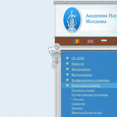
Об АНМ
Новости
Фотогалерея
Видеогалерея
Конференции и семинары
Конкурсы и гранты
Проекты и гранты
Государственные программы
Награды
Стипендии
Admitere
Конкурсы Expert on-line