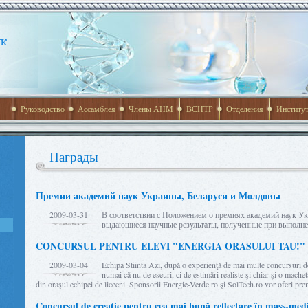
Руководство
Ассамблея
Члены АНМ
ВСНТР
Отделения
Институ
Награды
Премии академий наук Украины, Беларуси и Молдовы
2009-03-31
В соответствии с Положением о премиях академий наук У
выдающиеся научные результаты, полученные при выпол
CONCURSUL PENTRU ELEVI "ENERGIA ORASULUI TAU!"
2009-03-04
Echipa Stiinta Azi, după o experienţă de mai multe concursuri de
numai că nu de eseuri, ci de estimări realiste şi chiar şi o machetă
din oraşul echipei de liceeni. Sponsorii Energie-Verde.ro şi SolTech.ro vor oferi p
Concursul de creaţie pentru cea mai bună reflectare în mass-media 