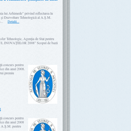
ia lui Arhimede” privind reflectarea în
ă şi Dezvoltare Tehnologică al A.Ş.M.
ate...
Detalii...
sfer Tehnologic, Agenţia de Stat pentru
 TOPUL INOVAŢIILOR 2008” Scopul de bază
ţă concurs pentru
fice din anul 2008.
ărui premiu
8
ţă concurs pentru
fice din anul 2008
e a A.Ş.M. pentru