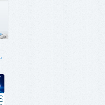
ти
ии