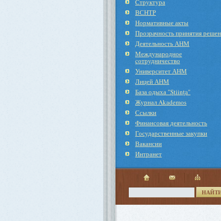
Структура
ВСНТР
Нормативные акты
Прозрачность принятия реше
Деятельность АНМ
Международное
cотрудничество
Университет АНМ
Лицей АНМ
База одыха "Ştiinţa"
Журнал Akademos
Ссылки
Финансовая деятельность
Государственные закупки
Вакансии
Интранет
НАЙТ