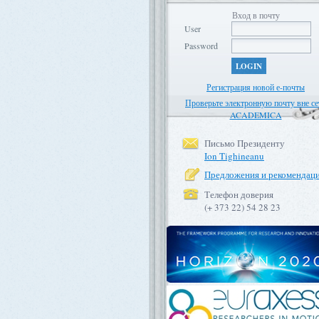
Вход в почту
User
Password
LOGIN
Регистрация новой е-почты
Проверьте электронную почту вне се
ACADEMICA
Письмо Президенту
Ion Tighineanu
Предложения и рекомендац
Телефон доверия
(+ 373 22) 54 28 23