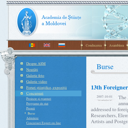
Conducerea
Asambleea
Despre AŞM
Burse
Noutăţi
Galerie foto
Galerie video
13th Foreigne
Foruri ştiinţifice, expoziţii
Concursuri
The 
2007-10-01
Proiecte şi granturi
annu
Programe de stat
addressed to fore
Premii
Burse
Researchers, Elem
Admitere
Artists and Postg
Concursuri Expert on-line