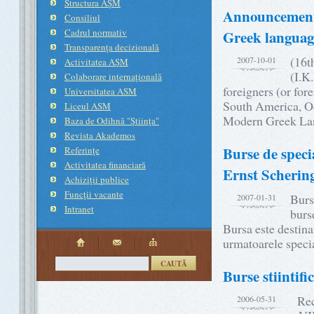
Structura AŞM
Announcement o
Consiliul
Cadrul normativ
Greek languag
Transparenţa decizională
(16t
2007-10-01
Activitatea AŞM
(I.K.
Colaborare internaţională
foreigners (or for
Universitatea ASM
South America, Oc
Liceul ASM
Modern Greek La
Baza de Odihnă "Ştiinţa"
Revista Akademos
Burse de speci
Referinţe
Activitatea financiară
Ernst Scheri
Achiziţii publice
Funcţii vacante
Burs
2007-01-31
Intranet
burse
Bursa este destina
urmatoarele specia
CAUTĂ
Burse stiintif
Rect
2006-05-31