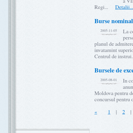
a VI
Regi...
Detalii..
Burse nominal
La c
2005-11-05
perso
planul de admitere 
invatamint superio
Centrul de instr
Bursele de exc
In c
2005-08-01
anun
Moldova pentru doc
concursul pentru 
«
1
|
2