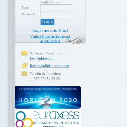
Verifică E-mail
User
Password
LOGIN
Înregistrarea noului E-mail
Verifică E-mail în afara rețelei
ACADEMICA
Scrisoare Preşedintelui
Ion Tighineanu
Recomandări şi propuneri
Telefon de încredere
(+ 373 22) 54 28 23