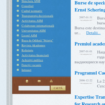
Structura AŞM
Burse de speci
Consiliul
Ernst Scheri
Cadrul normativ
Transparenţa decizională
Burs
2007-01-31
Activitatea AŞM
burse
Colaborare internaţională
Bursa este destina
Universitatea ASM
ur...
Detalii...
Liceul ASM
Baza de Odihnă "Ştiinţa"
Premiul academ
Revista Akademos
Referinţe
Нац
2007-01-01
Activitatea financiară
года
Achiziţii publice
выдающиеся на
Funcţii vacante
Intranet
Programul Cad
La 2
2006-12-22
Cerc
CAUTĂ
Expertise Tran
for Research 