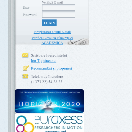
Verifică E-mail
User
Password
LOGIN
Înregistrarea noului E-mail
Verifică E-mail în afara rețelei
ACADEMICA
Scrisoare Preşedintelui
Ion Tighineanu
Recomandări şi propuneri
Telefon de încredere
(+ 373 22) 54 28 23