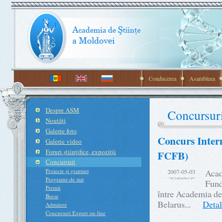
Conducerea
Asambleea
Despre AŞM
Concursur
Noutăţi
Galerie foto
Concurs Inter
Galerie video
Foruri ştiinţifice, expoziţii
FCFB)
Concursuri
Proiecte şi granturi
Acad
2007-05-03
Programe de stat
Fund
Premii
între Academia de
Burse
Belarus...
Detali
Admitere
Concursuri Expert on-line