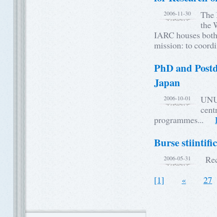
The 
2006-11-30
the 
IARC houses both 
mission: to coor
PhD and Postd
Japan
UNU-
2006-10-01
cent
programmes...
Burse stiintif
Rect
2006-05-31
[1]
«
27