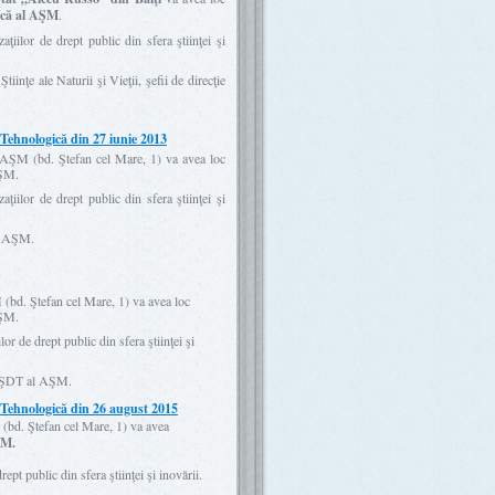
gică al AŞM
.
ţiilor de drept public din sfera ştiinţei şi
iinţe ale Naturii şi Vieţii, şefii de direcţie
 Tehnologică din 27 iunie 2013
a AŞM (bd. Ştefan cel Mare, 1) va avea loc
AŞM.
ţiilor de drept public din sfera ştiinţei şi
al AŞM.
 (bd. Ştefan cel Mare, 1) va avea loc
AŞM.
or de drept public din sfera ştiinţei şi
 CSŞDT al AŞM.
 Tehnologică din 26 august 2015
 (bd. Ştefan cel Mare, 1) va avea
ŞM.
ept public din sfera ştiinţei şi inovării.