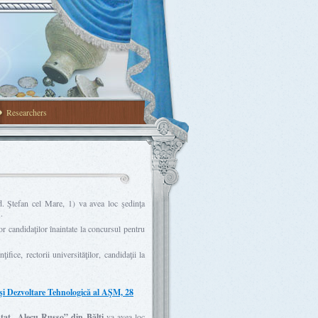
Researchers
. Ştefan cel Mare, 1) va avea loc şedinţa
.
r candidaţilor înaintate la concursul pentru
fice, rectorii universităţilor, candidaţii la
 şi Dezvoltare Tehnologică al AŞM, 28
 Stat „Alecu Russo” din Bălţi
va avea loc