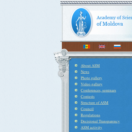
About ASM
News
Photo gallery
Video gallery
Conferences, seminars
Contests
Structure of ASM
Council
Regulations
Decisional Transparency
ASM activity