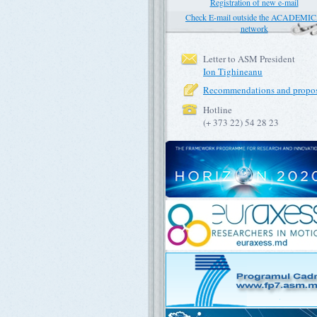
Registration of new e-mail
Check E-mail outside the ACADEMI
network
Letter to ASM President
Ion Tighineanu
Recommendations and propos
Hotline
(+ 373 22) 54 28 23