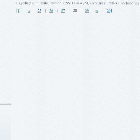
La şedinţă sunt invitaţi membrii CSŞDT al AŞM, secretarii ştiinţifici ai secţiilor de ş
[1]
«
25
|
26
|
27
|
28
|
29
»
[29]