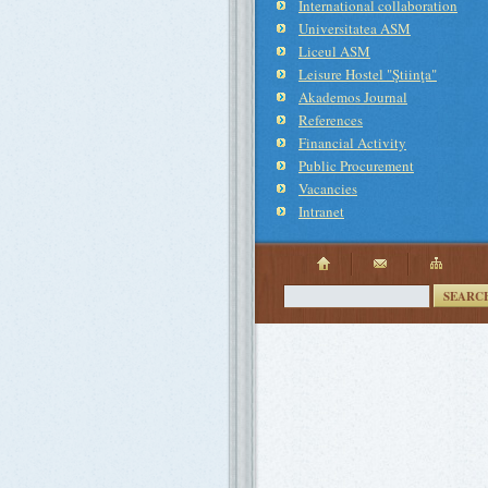
International collaboration
Universitatea ASM
Liceul ASM
Leisure Hostel "Ştiinţa"
Akademos Journal
References
Financial Activity
Public Procurement
Vacancies
Intranet
SEARC