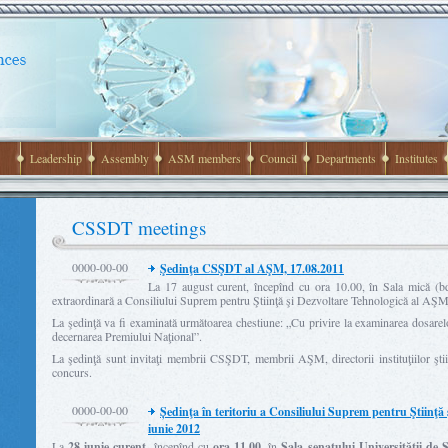
Leadership
Assembly
ASM members
Council
Departments
Institutes
CSSDT meetings
0000-00-00
Şedinţa CSŞDT al AŞM, 17.08.2011
La 17 august curent, începînd cu ora 10.00, în Sala mică (bd
extraordinară a Consiliului Suprem pentru Ştiinţă şi Dezvoltare Tehnologică al AŞM
La şedinţă va fi examinată următoarea chestiune: „Cu privire la examinarea dosarelo
decernarea Premiului Naţional”.
La şedinţă sunt invitaţi membrii CSŞDT, membrii AŞM, directorii instituţiilor ştiinţi
concurs.
0000-00-00
Ședinţa în teritoriu a Consiliului Suprem pentru Ştiinţă
iunie 2012
La
28 iunie curent
, începînd cu
ora 11.00
, în
Sala senatului Universităţii de