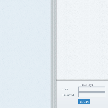
E-mail login
User
Password
LOGIN