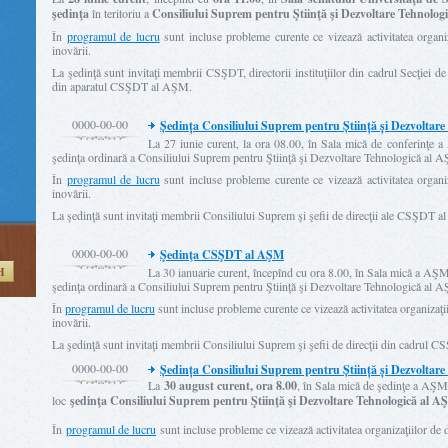
şedinţa
în teritoriu a
Consiliului Suprem pentru Ştiinţă şi Dezvoltare Tehnolo
În
programul de lucru
sunt incluse probleme curente ce vizează activitatea organiza
inovării.
La şedinţă sunt invitaţi membrii CSŞDT, directorii instituţiilor din cadrul Secţiei de Şt
din aparatul CSŞDT al AŞM.
0000-00-00
Ședința Consiliului Suprem pentru Știință și Dezvoltare
La 27 iunie curent, la ora 08.00, în Sala mică de conferinţe 
şedinţa ordinară a Consiliului Suprem pentru Ştiinţă şi Dezvoltare Tehnologică al 
În
programul de lucru
sunt incluse probleme curente ce vizează activitatea organiza
inovării.
La şedinţă sunt invitaţi membrii Consiliului Suprem şi şefii de direcţii ale CSŞDT 
0000-00-00
Şedinţa CSŞDT al AŞM
H
La 30 ianuarie curent, începînd cu ora 8.00, în Sala mică a AŞM
şedinţa ordinară a Consiliului Suprem pentru Ştiinţă şi Dezvoltare Tehnologică al 
În
programul de lucru
sunt incluse probleme curente ce vizează activitatea organizaţiil
inovării.
La şedinţă sunt invitaţi membrii Consiliului Suprem şi şefii de direcţii din cadrul
0000-00-00
Ședința Consiliului Suprem pentru Știință și Dezvoltare
La
30 august curent, ora 8.00
, în Sala mică de şedinţe a AŞM
loc
şedinţa Consiliului Suprem pentru Ştiinţă şi Dezvoltare Tehnologică al A
În
programul de lucru
sunt incluse probleme ce vizează activitatea organizaţiilor de dr