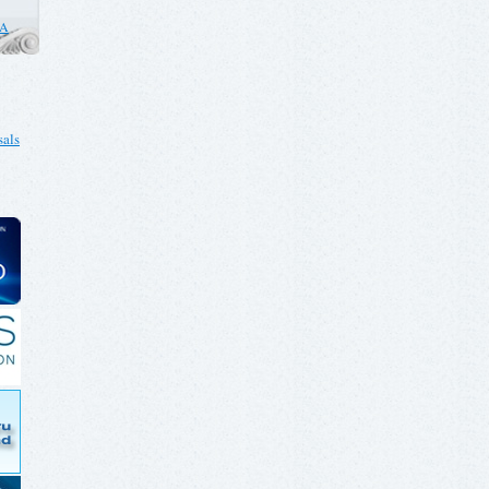
CA
als