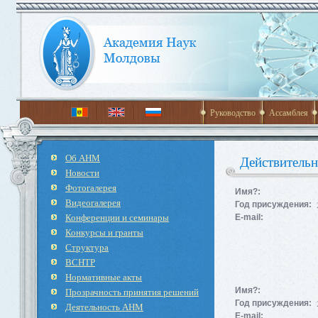
Руководство
Ассамблея
Об АНМ
Действитель
Новости
Фотогалерея
Имя?:
Видеогалерея
Год присуждения:
Конференции и семинары
E-mail:
Конкурсы и гранты
Структура
ВСНТР
Нормативные акты
Прозрачность принятия решений
Имя?:
Год присуждения:
Деятельность АНМ
E-mail: