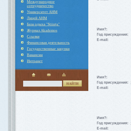
Международное
cотрудничество
Университет АНМ
Лицей АНМ
База одыха "Ştiinţa"
Имя?:
Журнал Akademos
Год присуждения:
Ссылки
E-mail:
Финансовая деятельность
Государственные закупки
Вакансии
Интранет
Имя?:
Год присуждения:
НАЙТИ
E-mail:
Имя?:
Год присуждения:
E-mail: