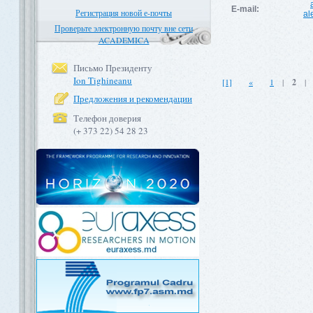
E-mail:
Регистрация новой е-почты
al
Проверьте электронную почту вне сети
ACADEMICA
Письмо Президенту
Ion Tighineanu
[1]
«
1
|
2
Предложения и рекомендации
Телефон доверия
(+ 373 22) 54 28 23