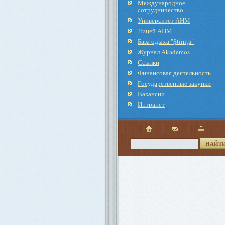
Международное
cотрудничество
Университет АНМ
Лицей АНМ
База одыха "Ştiinţa"
Журнал Akademos
Ссылки
Финансовая деятельность
Государственные закупки
Вакансии
Интранет
НАЙТ