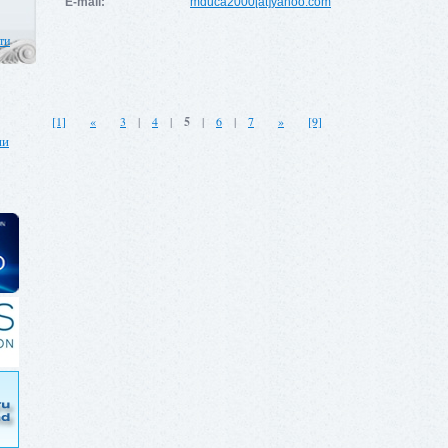
E-mail:
mduca2000[at]yahoo.com
ти
[1]
«
3
|
4
|
5
|
6
|
7
»
[9]
ии