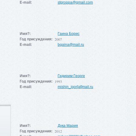
E-mail:
stgroppa@gmail.com
Имя?:
Гаина Борис
2007
Год присуждения:
E-mail:
bgaina@mail.ru
Имя?:
Гидирим Георге
1993
Год присуждения:
E-mail:
mishin_igor[at]mail.ru
Имя?:
Дука Мария
2012
Год присуждения: