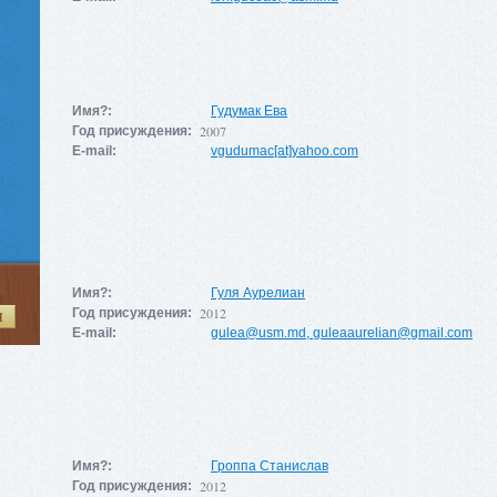
Имя?:
Гудумак Ева
2007
Год присуждения:
E-mail:
vgudumac[at]yahoo.com
Имя?:
Гуля Аурелиан
2012
Год присуждения:
И
E-mail:
gulea@usm.md
,
guleaaurelian@gmail.com
Имя?:
Гроппа Станислав
2012
Год присуждения: