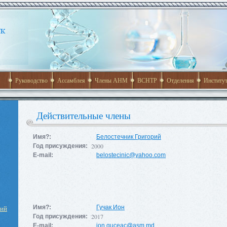
Руководство
Ассамблея
Члены АНМ
ВСНТР
Отделения
Институ
Действительные члены
Имя?:
Белостечник Григорий
2000
Год присуждения:
E-mail:
belostecinic@yahoo.com
ний
Имя?:
Гучак Ион
2017
Год присуждения:
E-mail:
ion.guceac@asm.md