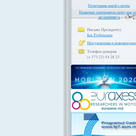
Регистрация новой е-почты
Проверьте электронную почту вне се
ACADEMICA
Письмо Президенту
Ion Tighineanu
Предложения и рекомендац
Телефон доверия
(+ 373 22) 54 28 23