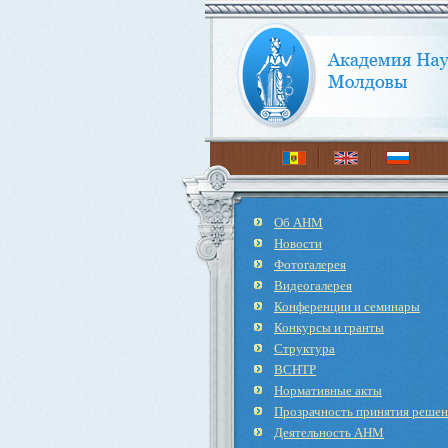
Об АНМ
Новости
Фотогалерея
Видеогалерея
Конференции и семинары
Конкурсы и гранты
Структура
ВСНТР
Нормативные акты
Прозрачность принятия реше
Деятельность АНМ