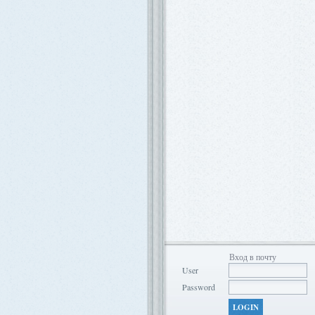
Вход в почту
User
Password
LOGIN