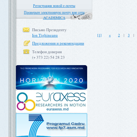
Регистрация новой е-почты
Проверьте электронную почту вне сети
ACADEMICA
Письмо Президенту
Ion Tighineanu
[1]
«
2
|
3
Предложения и рекомендации
Телефон доверия
(+ 373 22) 54 28 23