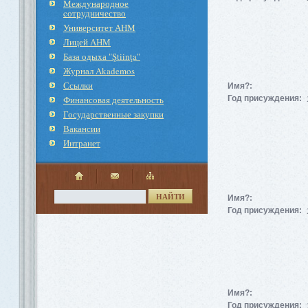
Международное
cотрудничество
Университет АНМ
Лицей АНМ
База одыха "Ştiinţa"
Журнал Akademos
Ссылки
Имя?:
Финансовая деятельность
Год присуждения:
Государственные закупки
Вакансии
Интранет
НАЙТИ
Имя?:
Год присуждения:
Имя?:
Год присуждения: