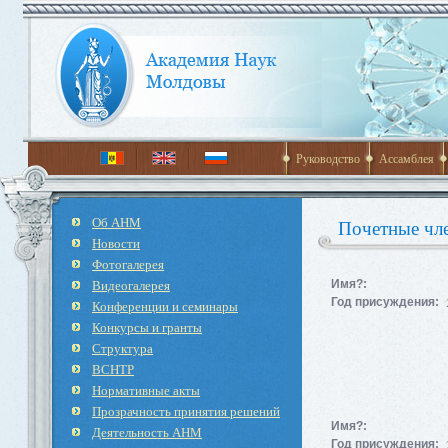
Руководство
Ассамблея
Об АНМ
Почетные чл
Новости
Фотогалерея
Видеогалерея
Имя?:
Год присуждения:
Конференции и семинары
Конкурсы и гранты
Структура
ВСНТР
Нормативные акты
Прозрачность принятия решений
Имя?:
Деятельность АНМ
Год присуждения: