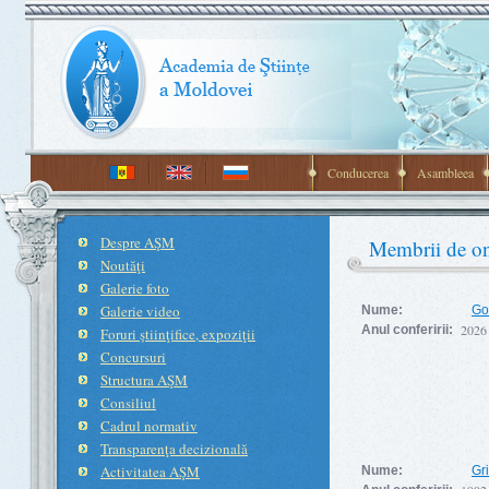
Conducerea
Asambleea
Despre AŞM
Membrii de o
Noutăţi
Galerie foto
Galerie video
Nume:
Go
2026
Anul conferirii:
Foruri ştiinţifice, expoziţii
Concursuri
Structura AŞM
Consiliul
Cadrul normativ
Transparenţa decizională
Activitatea AŞM
Nume:
Gr