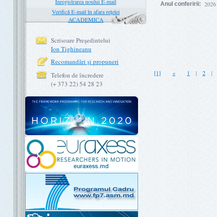
Înregistrarea noului E-mail
2026
Anul conferirii:
Verifică E-mail în afara rețelei
ACADEMICA
Scrisoare Preşedintelui
Ion Tighineanu
Recomandări şi propuneri
[1]
«
1
|
2
Telefon de încredere
(+ 373 22) 54 28 23