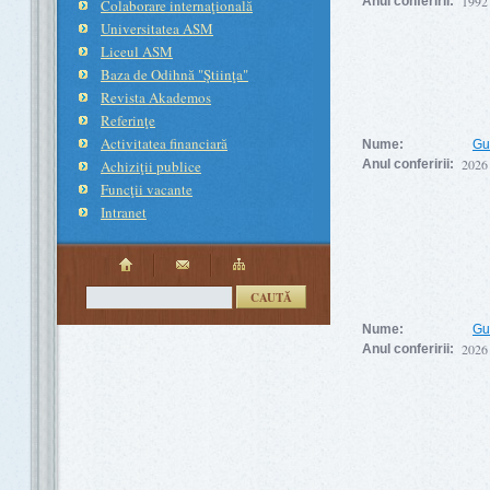
1992
Anul conferirii:
Colaborare internaţională
Universitatea ASM
Liceul ASM
Baza de Odihnă "Ştiinţa"
Revista Akademos
Referinţe
Activitatea financiară
Nume:
Gu
2026
Achiziţii publice
Anul conferirii:
Funcţii vacante
Intranet
CAUTĂ
Nume:
Gu
2026
Anul conferirii: