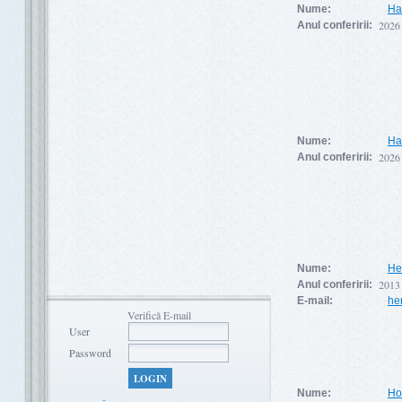
Nume:
Ha
2026
Anul conferirii:
Nume:
Ha
2026
Anul conferirii:
Nume:
He
2013
Anul conferirii:
E-mail:
he
Verifică E-mail
User
Password
LOGIN
Nume:
Ho