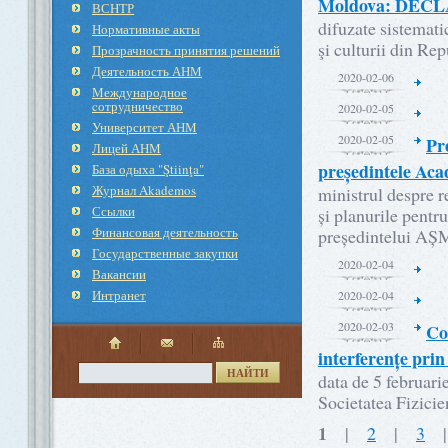
Moldova: DEC
ВСНТР
difuzate sistematic
Нормативные акты
şi culturii din R
Прозрачность принятия решений
Деятельность АНМ
2020-02-06
Международное
cотрудничество
2020-02-05
Университет АНМ
2020-02-05
Pr
Лицей АНМ
președintele Aca
База одыха "Ştiinţa"
Журнал Akademos
ministrul despre r
Ссылки
și planurile pentr
Финансовая деятельность
președintelui AȘM 
Государственные закупки
2020-02-04
Вакансии
Интранет
2020-02-04
2020-02-03
Con
interferențe pr
НАЙТИ
data de 5 februari
Societatea Fizicie
1
|
2
|
3