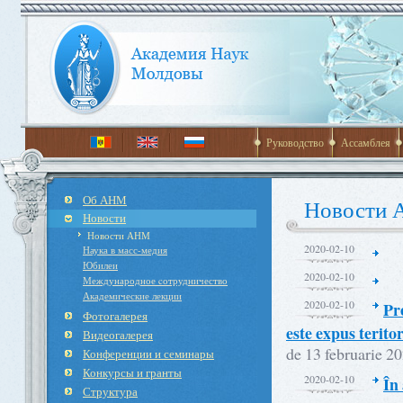
Руководство
Ассамблея
Об АНМ
Новости
Новости
Новости АНМ
2020-02-10
Наука в масс-медия
Юбилеи
2020-02-10
Международное cотрудничество
Академические лекции
2020-02-10
Pr
Фотогалерея
este expus terito
Видеогалерея
de 13 februarie 20
Конференции и семинары
Конкурсы и гранты
2020-02-10
În
Структура