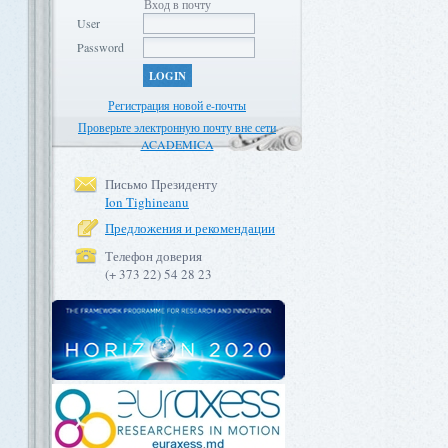
Вход в почту
User
Password
LOGIN
Регистрация новой е-почты
Проверьте электронную почту вне сети
ACADEMICA
Письмо Президенту
Ion Tighineanu
Предложения и рекомендации
Телефон доверия
(+ 373 22) 54 28 23