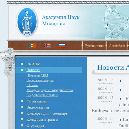
Руководство
Ассамблея
Об АНМ
Новости
Новости
Новости АНМ
2020-01-16
Наука в масс-медия
Юбилеи
2020-01-16
Международное cотрудничество
Академические лекции
Pr
2020-01-15
Фотогалерея
cânt
Видеогалерея
Eminescu, ne con
Конференции и семинары
La 
2020-01-14
Конкурсы и гранты
întâ
Структура