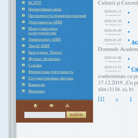
Culturii și Cercetă
ВСНТР
Нормативные акты
2020-01-11
Прозрачность принятия решений
2020-01-10
Деятельность АНМ
Международное
2020-01-09
cотрудничество
Университет АНМ
2020-01-07
Ac
Лицей АНМ
Domnule Academ
База одыха "Ştiinţa"
2020-01-06
Журнал Akademos
Ссылки
2019-12-31
Cu
Финансовая деятельность
conformitate cu p
Государственные закупки
17.12.2019 „Cu pri
Вакансии
alin.(1) lit. a), b)
Интранет
[1]
«
1
НАЙТИ