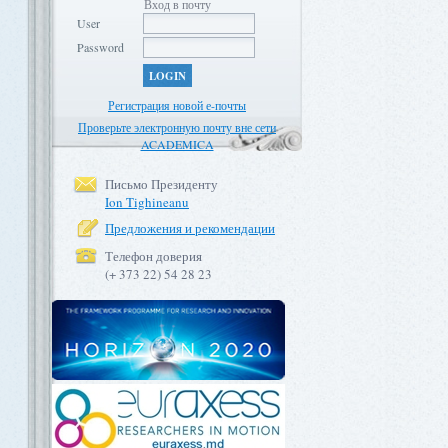
Вход в почту
User
Password
LOGIN
Регистрация новой е-почты
Проверьте электронную почту вне сети
ACADEMICA
Письмо Президенту
Ion Tighineanu
Предложения и рекомендации
Телефон доверия
(+ 373 22) 54 28 23