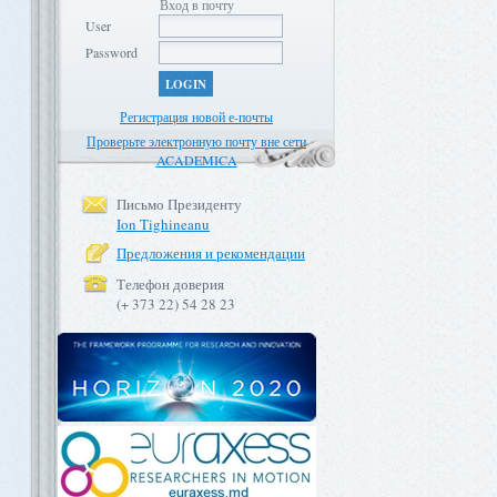
Вход в почту
User
Password
LOGIN
Регистрация новой е-почты
Проверьте электронную почту вне сети
ACADEMICA
Письмо Президенту
Ion Tighineanu
Предложения и рекомендации
Телефон доверия
(+ 373 22) 54 28 23