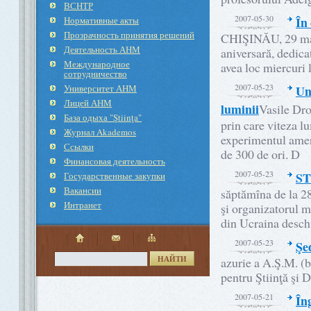
ВСНТР
2007-05-30
În
Нормативные акты
Прозрачность принятия решений
CHIŞINĂU, 29 mai.
Деятельность АНМ
aniversară, dedic
Международное
avea loc miercur
cотрудничество
2007-05-23
Университет АНМ
Un
Лицей АНМ
luminii
Vasile Dro
База одыха "Ştiinţa"
prin care viteza l
Журнал Akademos
experimentul ameri
Ссылки
de 300 de ori. D
Финансовая деятельность
2007-05-23
ST
Государственные закупки
Вакансии
săptămîna de la 2
Интранет
şi organizatorul m
din Ucraina deschi
2007-05-23
Şe
НАЙТИ
azurie a A.Ş.M. (b
pentru Ştiinţă şi 
2007-05-21
În