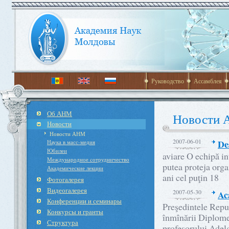
Руководство
Ассамблея
Об АНМ
Новости
Новости
Новости АНМ
2007-06-01
De
Наука в масс-медия
Юбилеи
aviare O echipă in
Международное cотрудничество
putea proteja organ
Академические лекции
ani cel puţin 18
Фотогалерея
Видеогалерея
2007-05-30
Ac
Конференции и семинары
Preşedintele Repub
Конкурсы и гранты
înmînării Diplome
Структура
profesorului Adel