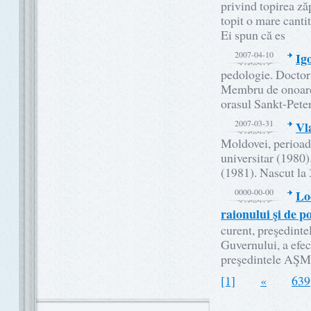
privind topirea ză
topit o mare canti
Ei spun că es
2007-04-10
Ig
pedologie. Doctor 
Membru de onoare 
orasul Sankt-Pete
2007-03-31
Vl
Moldovei, perioada
universitar (1980
(1981). Nascut la 
0000-00-00
Lo
raionului şi de p
curent, preşedinte
Guvernului, a efect
preşedintele AŞM
[1]
«
639