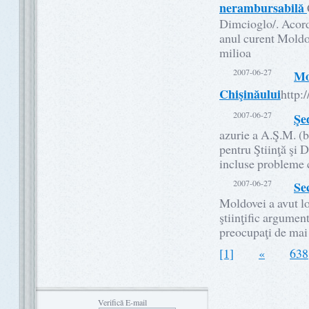
nerambursabilă
Dimcioglo/. Acord
anul curent Moldo
milioa
2007-06-27
Mo
Chişinăului
http:
2007-06-27
Şe
azurie a A.Ş.M. (b
pentru Ştiinţă şi 
incluse probleme 
2007-06-27
Sec
Moldovei a avut lo
ştiinţific argumen
preocupaţi de mai
[1]
«
638
Verifică E-mail