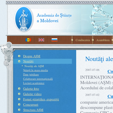
Conducerea
Asambleea
Despre AŞM
Noutăţi a
Noutăţi
Noutăţi ale AŞM
2007-07-06
Co
Ştiinţă în mass-media
Date jubiliare
INTERNAŢIONAL 
Colaborare internaţională
Moldovei (AŞM) ş
Lecturi academice
Acordului de cola
Galerie foto
Galerie video
2007-07-02
Cu
Foruri ştiinţifice, expoziţii
companie american
Concursuri
descompune plastic
Structura AŞM
Compania GRC a co