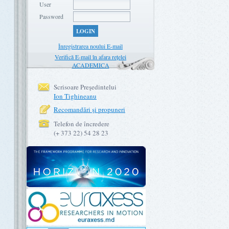
User
Password
LOGIN
Înregistrarea noului E-mail
Verifică E-mail în afara rețelei
ACADEMICA
Scrisoare Preşedintelui
Ion Tighineanu
Recomandări şi propuneri
Telefon de încredere
(+ 373 22) 54 28 23