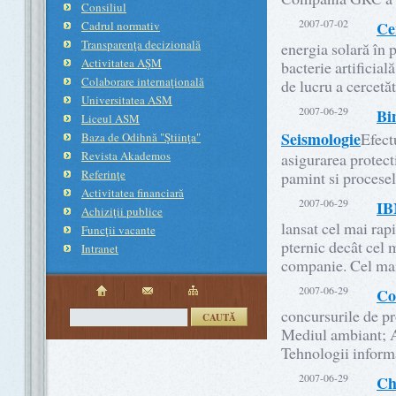
Consiliul
2007-07-02
Cer
Cadrul normativ
Transparenţa decizională
energia solară în 
Activitatea AŞM
bacterie artificial
Colaborare internaţională
de lucru a cercetăt
Universitatea ASM
2007-06-29
Bin
Liceul ASM
Seismologie
Efect
Baza de Odihnă "Ştiinţa"
Revista Akademos
asigurarea protect
Referinţe
pamint si procesel
Activitatea financiară
2007-06-29
IB
Achiziţii publice
lansat cel mai rap
Funcţii vacante
pternic decât cel
Intranet
companie. Cel mai
2007-06-29
Co
concursurile de p
CAUTĂ
Mediul ambiant; Al
Tehnologii informa
2007-06-29
Ch