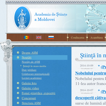
Conducerea
Asambleea
Despre AŞM
Ştiinţă în
Noutăţi
Noutăţi ale AŞM
2014-10-09
(P
Ştiinţă în mass-media
Date jubiliare
Nobelului pentru
Colaborare internaţională
Nobelului pentru L
Lecturi academice
11-lea autor france
Galerie foto
Galerie video
2014-10-07
(P
Foruri ştiinţifice, expoziţii
descoperit câţiva
Concursuri
surse de lumină a
Structura AŞM