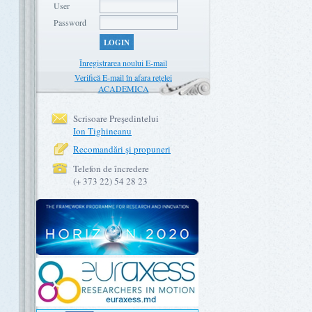
User
Password
LOGIN
Înregistrarea noului E-mail
Verifică E-mail în afara rețelei
ACADEMICA
Scrisoare Preşedintelui
Ion Tighineanu
Recomandări şi propuneri
Telefon de încredere
(+ 373 22) 54 28 23