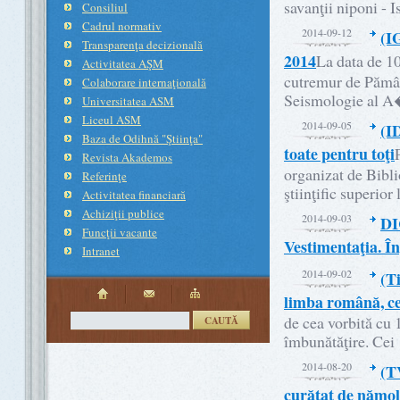
savanţii niponi -
Consiliul
Cadrul normativ
2014-09-12
(I
Transparenţa decizională
2014
La data de 10
Activitatea AŞM
cutremur de Pământ
Colaborare internaţională
Seismologie al 
Universitatea ASM
Liceul ASM
2014-09-05
(I
Baza de Odihnă "Ştiinţa"
toate pentru toţi
Revista Akademos
organizat de Bibli
Referinţe
ştiinţific superior
Activitatea financiară
Achiziţii publice
2014-09-03
DI
Funcţii vacante
Vestimentaţia. În
Intranet
2014-09-02
(T
limba română, ce
de cea vorbită cu 1
CAUTĂ
îmbunătăţire. Cei
2014-08-20
(T
curăţat de nămol