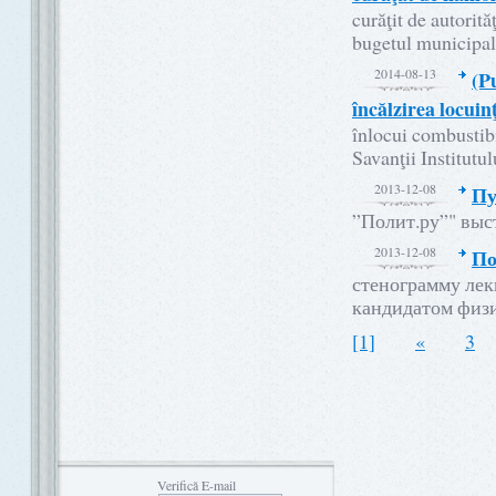
curăţit de autorită
bugetul municipal
2014-08-13
(Pu
încălzirea locuin
înlocui combustibi
Savanţii Institutul
2013-12-08
Пу
”Полит.ру”" выс
2013-12-08
По
стенограмму лек
кандидатом физ
[1]
«
3
Verifică E-mail