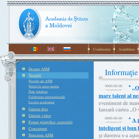
Conducerea
Asambleea
Despre AŞM
Informaţie
Noutăţi
Noutăţi ale AŞM
0000-00-00
„O
Ştiinţă în mass-media
Date jubiliare
mare talent al n
Colaborare internaţională
eveniment de mare 
Lecturi academice
lansată cartea „O
Galerie foto
Galerie video
0000-00-00
A 
Foruri ştiinţifice, expoziţii
inteligent şi bun
Concursuri
şi durerea s-a aşt
Structura AŞM