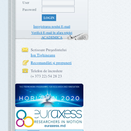
User
Password
LOGIN
Înregistrarea noului E-mail
Verifică E-mail în afara rețelei
ACADEMICA
Scrisoare Preşedintelui
Ion Tighineanu
Recomandări şi propuneri
Telefon de încredere
(+ 373 22) 54 28 23