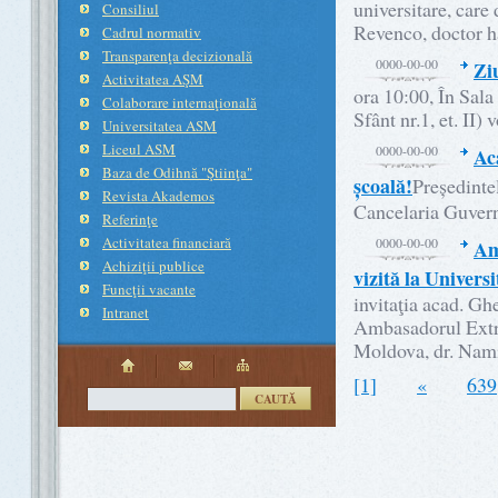
universitare, car
Consiliul
Revenco, doctor ha
Cadrul normativ
Transparenţa decizională
0000-00-00
Zi
Activitatea AŞM
ora 10:00, În Sala
Colaborare internaţională
Sfânt nr.1, et. II)
Universitatea ASM
Liceul ASM
0000-00-00
Ac
Baza de Odihnă "Ştiinţa"
școală!
Președinte
Revista Akademos
Cancelaria Guvernu
Referinţe
Activitatea financiară
0000-00-00
Am
Achiziţii publice
vizită la Univers
Funcţii vacante
invitaţia acad. G
Intranet
Ambasadorul Extra
Moldova, dr. Nami
[1]
«
639
CAUTĂ