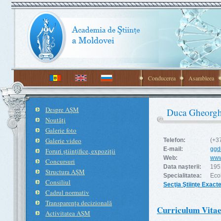
Conducerea
Asambleea
Despre AŞM
Duca Gheorgh
Noutăţi
Galerie foto
Galerie video
Telefon:
(+3
E-mail:
ggd
Foruri ştiinţifice, expoziţii
Web:
www
Concursuri
Data naşterii:
195
Structura AŞM
Specialitatea:
Eco
Consiliul
Secţia Ştiinţe Exacte
Cadrul normativ
Transparenţa decizională
Curriculum Vita
Activitatea AŞM