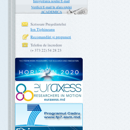
Înregistrarea noului E-mail
Verifică E-mail în afara rețelei
ACADEMICA
Scrisoare Preşedintelui
Ion Tighineanu
Recomandări şi propuneri
Telefon de încredere
(+ 373 22) 54 28 23