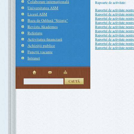
Colaborare internaţională
Rapoarte de activitate:
Universitatea ASM
Raportul de activitate pent
Liceul ASM
Raportul de activitate pent
Raportul de activitate pent
Baza de Odihnă "Ştiinţa"
Raportul de activitate pent
Revista Akademos
Raportul de activitate pent
Raportul de activitate pent
Referinţe
Raportul de activitate pent
Activitatea financiară
Raportul de activitate pent
Raportul de activitate pent
Achiziţii publice
Raportul de activitate pent
Funcţii vacante
Intranet
CAUTĂ