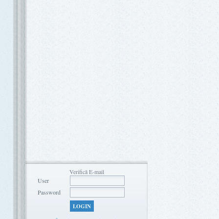
Verifică E-mail
User
Password
LOGIN