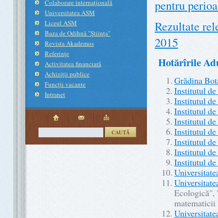
pentru perio
Colaborare internaţională
Universitatea ASM
Rezultate rele
Liceul ASM
Baza de Odihnă "Ştiinţa"
2015
Revista Akademos
Referinţe
Hotărîrile Adu
Activitatea financiară
Achiziţii publice
Grădina Bota
Funcţii vacante
Institutul d
Intranet
Institutul d
Institutul de
Institutul d
Institutul de
CAUTĂ
Institutul d
Institutul d
Institutul d
Universitate
Universitate
Ecologică", 
matematicii ş
Universitate