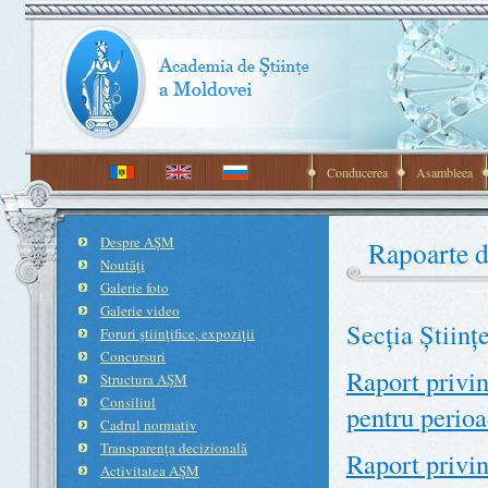
Conducerea
Asambleea
Despre AŞM
Rapoarte de
Noutăţi
Galerie foto
Galerie video
Secția Științ
Foruri ştiinţifice, expoziţii
Concursuri
Raport privind
Structura AŞM
Consiliul
pentru perio
Cadrul normativ
Transparenţa decizională
Raport privind
Activitatea AŞM