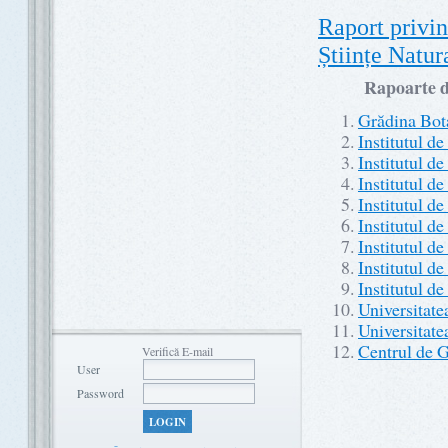
Raport privind
Științe Natur
Rapoarte de
Grădina Bota
Institutul d
Institutul d
Institutul de
Institutul d
Institutul de
Institutul d
Institutul d
Institutul d
Universitate
Universitate
Centrul de G
Verifică E-mail
User
Password
LOGIN