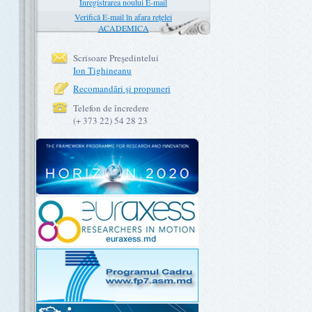
Înregistrarea noului E-mail
Verifică E-mail în afara rețelei
ACADEMICA
Scrisoare Preşedintelui
Ion Tighineanu
Recomandări şi propuneri
Telefon de încredere
(+ 373 22) 54 28 23